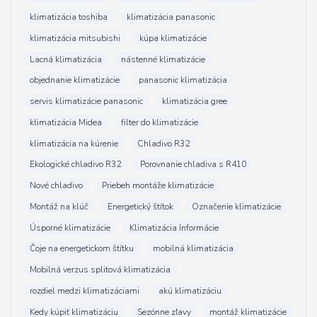
klimatizácia toshiba
klimatizácia panasonic
klimatizácia mitsubishi
kúpa klimatizácie
Lacná klimatizácia
nástenné klimatizácie
objednanie klimatizácie
panasonic klimatizácia
servis klimatizácie panasonic
klimatizácia gree
klimatizácia Midea
filter do klimatizácie
klimatizácia na kúrenie
Chladivo R32
Ekologické chladivo R32
Porovnanie chladiva s R410
Nové chladivo
Priebeh montáže klimatizácie
Montáž na klúč
Energetický štítok
Označenie klimatizácie
Úsporné klimatizácie
Klimatizácia Informácie
Čoje na energetickom štítku
mobilná klimatizácia
Mobilná verzus splitová klimatizácia
rozdiel medzi klimatizáciami
akú klimatizáciu
Kedy kúpiť klimatizáciu
Sezónne zľavy
montáž klimatizácie