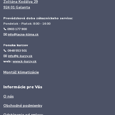
Zoltána Kodálya 29
924 01 Galanta
Prevádzková doba zákazníckeho servisu:
Pondelok - Piatok: 8:00 - 16:00
📞 0903 177 900
✉️
info@lacna-klima.sk
P
onuka kurzov
📞
0948 553 501
✉️
info@k-kurzy.sk
web:
www.k-kurzy.sk
Montáž klimatizácie
Informácie pre Vás
O nás
Obchodné podmienky
Odstúpenie od zmluvy