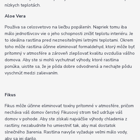
nízkych teplotách.
Aloe Vera
Používa sa celosvetovo na liečbu popálenín. Napriek tomu iba
málo jednotlivcov vie o jeho schopnosti znížiť teplotu interiéru. Je
to ideálna rastlina pred neznesiteľnými letnými teplotami. Okrem
toho môže rastlina účinne eliminovať formaldehyd, ktorý môže byť
prítomný v atmosfére a zároveň zlepšovať kvalitu ovzdušia vášho
domova. Aby ste si mohli vychutnať výhody, ktoré rastlina
ponúka, uistite sa, že je pôda dobre odvodnená a nechajte pôdu
vyschnúť medzi zalievaním.
Fikus
Fikus môže účinne eliminovať toxíny prítomné v atmosfére, pričom
necháva váš domov čerstvý. Fikusový strom tiež udržuje váš
domov v pohode. Aby ste získali najväčšie výhody chladenia z
rastliny, nezabudnite ho umiestniť tak, aby mal dostatok
slnečného žiarenia. Rastlina navyše vyžaduje veľmi málo vody,
aby sa jej darilo.