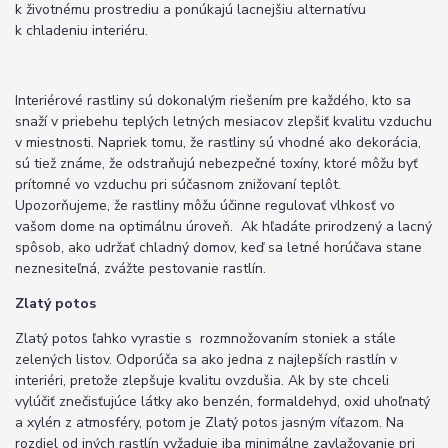
k životnému prostrediu a ponúkajú lacnejšiu alternatívu
k chladeniu interiéru.
Interiérové ​​rastliny sú dokonalým riešením pre každého, kto sa
snaží v priebehu teplých letných mesiacov zlepšiť kvalitu vzduchu
v miestnosti. Napriek tomu, že rastliny sú vhodné ako dekorácia,
sú tiež známe, že odstraňujú nebezpečné toxíny, ktoré môžu byť
prítomné vo vzduchu pri súčasnom znižovaní teplôt.
Upozorňujeme, že rastliny môžu účinne regulovať vlhkosť vo
vašom dome na optimálnu úroveň. Ak hľadáte prirodzený a lacný
spôsob, ako udržať chladný domov, keď sa letné horúčava stane
neznesiteľná, zvážte pestovanie rastlín.
Zlatý potos
Zlatý potos ľahko vyrastie s rozmnožovaním stoniek a stále
zelených listov. Odporúča sa ako jedna z najlepších rastlín v
interiéri, pretože zlepšuje kvalitu ovzdušia. Ak by ste chceli
vylúčiť znečisťujúce látky ako benzén, formaldehyd, oxid uhoľnatý
a xylén z atmosféry, potom je Zlatý potos jasným víťazom. Na
rozdiel od iných rastlín vyžaduje iba minimálne zavlažovanie pri