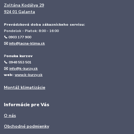
Zoltána Kodálya 29
924 01 Galanta
Prevádzková doba zákazníckeho servisu:
Pondelok - Piatok: 8:00 - 16:00
📞 0903 177 900
✉️
info@lacna-klima.sk
P
onuka kurzov
📞
0948 553 501
✉️
info@k-kurzy.sk
web:
www.k-kurzy.sk
Montáž klimatizácie
Informácie pre Vás
O nás
Obchodné podmienky