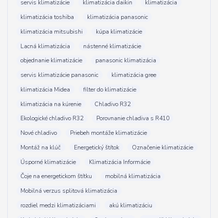
servis klimatizácie
klimatizácia daikin
klimatizácia
klimatizácia toshiba
klimatizácia panasonic
klimatizácia mitsubishi
kúpa klimatizácie
Lacná klimatizácia
nástenné klimatizácie
objednanie klimatizácie
panasonic klimatizácia
servis klimatizácie panasonic
klimatizácia gree
klimatizácia Midea
filter do klimatizácie
klimatizácia na kúrenie
Chladivo R32
Ekologické chladivo R32
Porovnanie chladiva s R410
Nové chladivo
Priebeh montáže klimatizácie
Montáž na klúč
Energetický štítok
Označenie klimatizácie
Úsporné klimatizácie
Klimatizácia Informácie
Čoje na energetickom štítku
mobilná klimatizácia
Mobilná verzus splitová klimatizácia
rozdiel medzi klimatizáciami
akú klimatizáciu