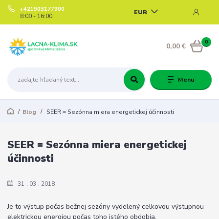
+421903177900
EUR
8:00 - 16:00
0
0,00 €
Menu
Blog
SEER = Sezónna miera energetickej účinnosti
SEER = Sezónna miera energetickej
účinnosti
31
03
2018
Je to výstup počas bežnej sezóny vydelený celkovou výstupnou
elektrickou energiou počas toho istého obdobia.