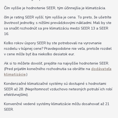
Čím vyššie je hodnotenie SEER, tým účinnejšia je klimatizácia.
čím je rating SEER vyšší, tým vyššia je cena. To preto, že ušetríte
životnosť jednotky, s nižšími prevádzkovými nákladmi. Mali by ste
sa snažiť rozhodnúť sa pre klimatizáciu medzi SEER 13 a SEER
16.
Koľko rokov úspory SEER by ste potrebovali na vyrovnanie
rozdielu v kúpnej cene? Pravdepodobne nie veľa, pretože rozdiel
v cene môže byť iba niekoľko desiatok eur.
Ak si to môžete dovoliť, prejdite na najvyššie hodnotenie SEER.
(Pred prijatím konečného rozhodnutia sa obráťte na
dodávateľa
klimatizácie
.)
Kondenzačné klimatizačné systémy sú dostupné s hodnotami
SEER až 28. (Neprítomnosť vzduchovo netesných potrubí ich robí
efektívnejšími).
Konvenčné vedené systémy klimatizácie môžu dosahovať až 21
SEER.