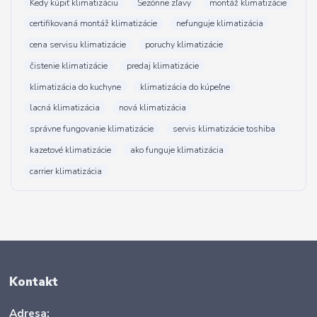
Kedy kúpiť klimatizáciu
Sezónne zľavy
montáž klimatizácie
certifikovaná montáž klimatizácie
nefunguje klimatizácia
cena servisu klimatizácie
poruchy klimatizácie
čistenie klimatizácie
predaj klimatizácie
klimatizácia do kuchyne
klimatizácia do kúpeľne
lacná klimatizácia
nová klimatizácia
správne fungovanie klimatizácie
servis klimatizácie toshiba
kazetové klimatizácie
ako funguje klimatizácia
carrier klimatizácia
Kontakt
Adresa: