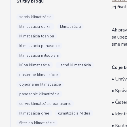
Štítky blogu
jej živ
servis klimatizácie
klimatizácia daikin
klimatizácia
Ak prav
klimatizácia toshiba
sa ubez
sme mal
klimatizácia panasonic
klimatizácia mitsubishi
kúpa klimatizácie
Lacná klimatizácia
Čo je 
nástenné klimatizácie
• Umýva
objednanie klimatizácie
• Správ
panasonic klimatizácia
• Čiste
servis klimatizácie panasonic
klimatizácia gree
klimatizácia Midea
• Ident
filter do klimatizácie
• Kontr