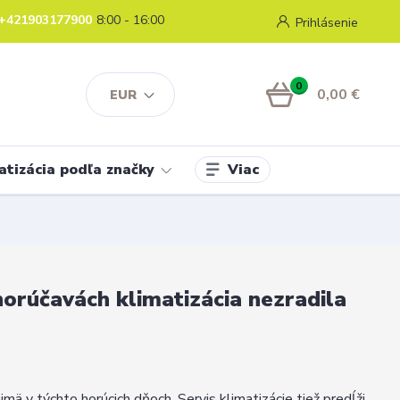
+421903177900
8:00 - 16:00
Prihlásenie
0
0,00 €
EUR
Viac
atizácia podľa značky
 horúčavách klimatizácia nezradila
jmä v týchto horúcich dňoch. Servis klimatizácie tiež predĺži