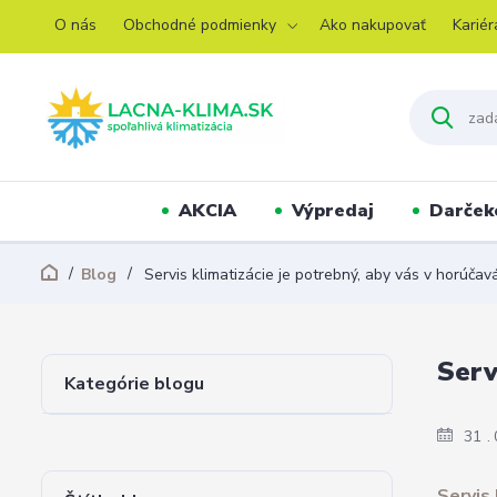
O nás
Obchodné podmienky
Ako nakupovať
Kariér
AKCIA
Výpredaj
Darček
Blog
Servis klimatizácie je potrebný, aby vás v horúčav
Serv
Kategórie blogu
31
Servis 