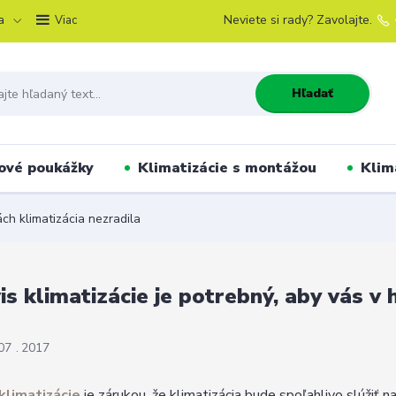
a
Neviete si rady? Zavolajte.
Viac
Hľadať
ové poukážky
Klimatizácie s montážou
Klim
ách klimatizácia nezradila
is klimatizácie je potrebný, aby vás v
07
2017
klimatizácie
je zárukou, že klimatizácia bude spoľahlivo slúžiť na