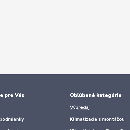
e pre Vás
Obľúbené kategórie
Výpredaj
podmienky
Klimatizácie s montážou