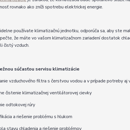
otnosť rovnako ako zníži spotrebu elektrickej energie.
idelne používate klimatizačnú jednotku, odporúča sa, aby ste mal
pečte, že máte vo vašom klimatizačnom zariadení dostatok chladi
i čistý vzduch.
bežnou súčasťou servisu klimatizácie
nie vzduchového filtra s čerstvou vodou a v prípade potreby aj
ne čistenie klimatizačnej ventilátorovej cievky
nie odtokovej rúry
ifikácia a riešenie problému s hlukom
ola stavu chladenia a riešenie problémov