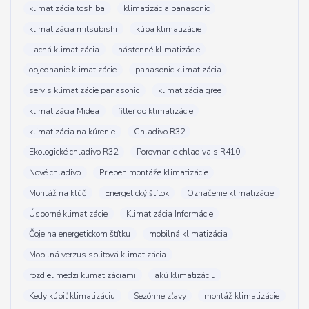
klimatizácia toshiba
klimatizácia panasonic
klimatizácia mitsubishi
kúpa klimatizácie
Lacná klimatizácia
nástenné klimatizácie
objednanie klimatizácie
panasonic klimatizácia
servis klimatizácie panasonic
klimatizácia gree
klimatizácia Midea
filter do klimatizácie
klimatizácia na kúrenie
Chladivo R32
Ekologické chladivo R32
Porovnanie chladiva s R410
Nové chladivo
Priebeh montáže klimatizácie
Montáž na klúč
Energetický štítok
Označenie klimatizácie
Úsporné klimatizácie
Klimatizácia Informácie
Čoje na energetickom štítku
mobilná klimatizácia
Mobilná verzus splitová klimatizácia
rozdiel medzi klimatizáciami
akú klimatizáciu
Kedy kúpiť klimatizáciu
Sezónne zľavy
montáž klimatizácie