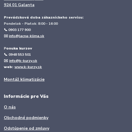
924 01 Galanta
Prevádzková doba zákazníckeho servisu:
Pondelok - Piatok: 8:00 - 16:00
📞 0903 177 900
✉️
info@lacna-klima.sk
P
onuka kurzov
📞
0948 553 501
✉️
info@k-kurzy.sk
web:
www.k-kurzy.sk
Montáž klimatizácie
Informácie pre Vás
O nás
Obchodné podmienky
Odstúpenie od zmluvy