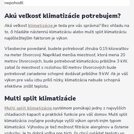
nepohodlí.
Akú veľkosť klimatizácie potrebujem?
Aká veľkosť
klimatizácie
je teda pre vás správna? Bez ohľadu na
to, či hľadáte nástennú klimatizáciu alebo multi split klimatizáciu
najdôležitejším faktorom je výkon.
Všeobecne povedané, budete potrebovať zhruba 0,15 kilowattov
na meter štvorcový. Napríklad menšia miestnosť, ktorá meria 20
metrov štvorcových, bude potrebovať klimatizáciu približne 3 kW,
zatiaľ čo miestnosť s rozlohou 60 metrov štvorcových bude
potrebovať zariadenie schopné dodávať približne 9 kW. Ak je váš
výkon pre vašu izbu príliš nízky, klimatizácia nebude schopná
efektívne znížiť teplotu.
Multi split klimatizácie
Multi split klimatizácie
systémom ponúkajú jedny z najvyšších
chladiacich kapacít a praktické funkcie pre váš domov. Multi split
klimatizácia zvyčajne poskytuje vyšší výkon oproti iným typom
klimatizácii. Výhodou je tiež možnosť filtrácie alergénov a čistenie
vzduchu. Je to dobrá voľba pre tých, čo chcú ovládať teplotu vo