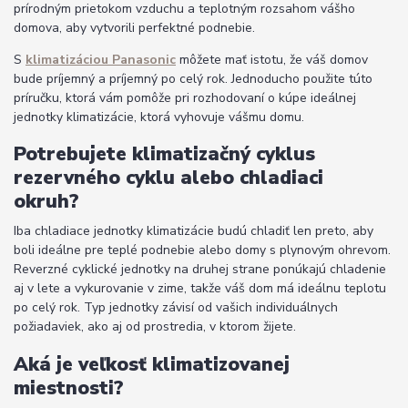
prírodným prietokom vzduchu a teplotným rozsahom vášho
domova, aby vytvorili perfektné podnebie.
S
klimatizáciou Panasonic
môžete mať istotu, že váš domov
bude príjemný a príjemný po celý rok. Jednoducho použite túto
príručku, ktorá vám pomôže pri rozhodovaní o kúpe ideálnej
jednotky klimatizácie, ktorá vyhovuje vášmu domu.
Potrebujete klimatizačný cyklus
rezervného cyklu alebo chladiaci
okruh?
Iba chladiace jednotky klimatizácie budú chladiť len preto, aby
boli ideálne pre teplé podnebie alebo domy s plynovým ohrevom.
Reverzné cyklické jednotky na druhej strane ponúkajú chladenie
aj v lete a vykurovanie v zime, takže váš dom má ideálnu teplotu
po celý rok. Typ jednotky závisí od vašich individuálnych
požiadaviek, ako aj od prostredia, v ktorom žijete.
Aká je veľkosť klimatizovanej
miestnosti?