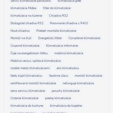
servis klimatizácie panasonic
klimatizácia gree
klimatizácia Midea
filter do klimatizácie
klimatizácia na kúrenie
Chladivo R32
Ekologické chladivo R32
Porovnanie chladiva s R410
Nové chladivo
Priebeh montáže klimatizácie
Montáž na klúč
Energetický štítok
Označenie klimatizácie
Úsporné klimatizácie
Klimatizácia Informácie
Čoje na energetickom štítku
mobilná klimatizácia
Mobilná verzus splitová klimatizácia
rozdiel medzi klimatizáciami
akú klimatizáciu
Kedy kúpiť klimatizáciu
Sezónne zľavy
montáž klimatizácie
certifikovaná montáž klimatizácie
nefunguje klimatizácia
cena servisu klimatizácie
poruchy klimatizácie
čistenie klimatizácie
predaj klimatizácie
klimatizácia do kuchyne
klimatizácia do kúpeľne