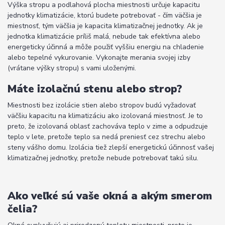
Výška stropu a podlahová plocha miestnosti určuje kapacitu
jednotky klimatizácie, ktorú budete potrebovať - čím väčšia je
miestnosť, tým väčšia je kapacita klimatizačnej jednotky. Ak je
jednotka klimatizácie príliš malá, nebude tak efektívna alebo
energeticky účinná a môže použiť vyššiu energiu na chladenie
alebo tepelné vykurovanie. Vykonajte merania svojej izby
(vrátane výšky stropu) s vami uloženými.
Máte izolačnú stenu alebo strop?
Miestnosti bez izolácie stien alebo stropov budú vyžadovať
väčšiu kapacitu na klimatizáciu ako izolovaná miestnosť. Je to
preto, že izolovaná oblasť zachováva teplo v zime a odpudzuje
teplo v lete, pretože teplo sa nedá preniesť cez strechu alebo
steny vášho domu. Izolácia tiež zlepší energetickú účinnosť vašej
klimatizačnej jednotky, pretože nebude potrebovať takú silu.
Ako veľké sú vaše okná a akým smerom
čelia?