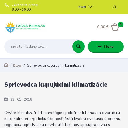
+421903177900
EUR
8:00 - 16:00
0
0,00 €
Menu
Blog
Sprievodca kupujúcimi klimatizácie
Sprievodca kupujúcimi klimatizácie
23
01
2018
Chytré klimatizačné technológie spoločnosti Panasonic zaručujú
maximálnu energetickú účinnosť, čistú kvalitu ovzdušia a presnú
reguláciu teploty a sú navrhnuté tak, aby spolupracovali s