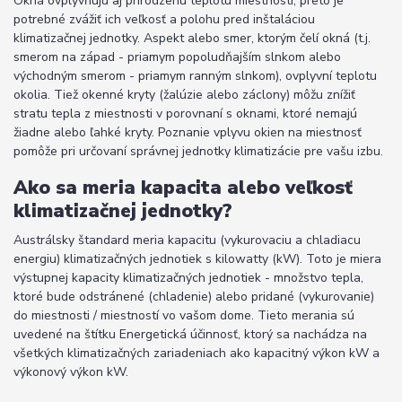
Okná ovplyvňujú aj prirodzenú teplotu miestnosti, preto je
potrebné zvážiť ich veľkosť a polohu pred inštaláciou
klimatizačnej jednotky. Aspekt alebo smer, ktorým čelí okná (t.j.
smerom na západ - priamym popoludňajším slnkom alebo
východným smerom - priamym ranným slnkom), ovplyvní teplotu
okolia. Tiež okenné kryty (žalúzie alebo záclony) môžu znížiť
stratu tepla z miestnosti v porovnaní s oknami, ktoré nemajú
žiadne alebo ľahké kryty. Poznanie vplyvu okien na miestnosť
pomôže pri určovaní správnej jednotky klimatizácie pre vašu izbu.
Ako sa meria kapacita alebo veľkosť
klimatizačnej jednotky?
Austrálsky štandard meria kapacitu (vykurovaciu a chladiacu
energiu) klimatizačných jednotiek s kilowatty (kW). Toto je miera
výstupnej kapacity klimatizačných jednotiek - množstvo tepla,
ktoré bude odstránené (chladenie) alebo pridané (vykurovanie)
do miestnosti / miestností vo vašom dome. Tieto merania sú
uvedené na štítku Energetická účinnosť, ktorý sa nachádza na
všetkých klimatizačných zariadeniach ako kapacitný výkon kW a
výkonový výkon kW.