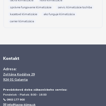
lacná klimatizácia
nová klimatizácia
správne fungovanie klimatizácie
servis klimatizácie toshiba
kazetové klimatizácie
ako funguje klimatizácia
carrier klimatizácia
Kontakt
Adresa:
Zoltána Kodálya 29
924 01 Galanta
Prevádzková doba zákazníckeho servisu:
Pondelok - Piatok: 8:00 - 16:00
📞 0903 177 900
✉️
info@lacna-klima.sk