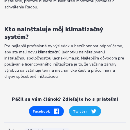
inštalácie, pretože budete musieť pred montážou požiadať o
schválenie Radou.
Kto nainštaluje môj klimatizačný
systém?
Pre najlepší profesionálny výsledok a bezúhonnosť odporúčame,
aby ste mali novú klimatizačnú jednotku nainštalovanú
inštalačnou spoločnosťou lacna-klima.sk. Najlepším dôvodom pre
používanie licencovaného inštalátora je to, že väčšina záruky
výrobcu sa vzťahuje len na mechanické časti a prácu, nie na
chyby spôsobené inštaláciou.
Páčil sa vám článok? Zdieľajte ho s priateľmi
Facebook
Twitter