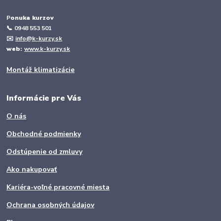
P
onuka kurzov
📞
0948 553 501
✉️
info@k-kurzy.sk
web:
www.k-kurzy.sk
Montáž klimatizácie
Informácie pre Vás
O nás
Obchodné podmienky
Odstúpenie od zmluvy
Ako nakupovať
Kariéra-voľné pracovné miesta
Ochrana osobných údajov