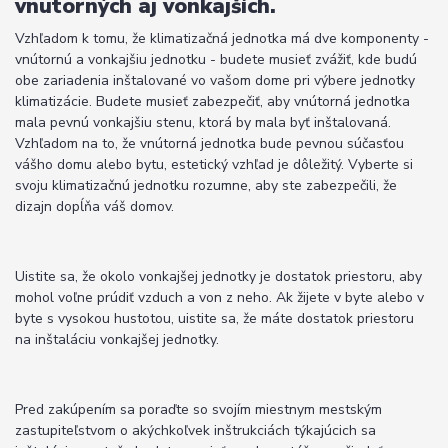
vnútorných aj vonkajších.
Vzhľadom k tomu, že klimatizačná jednotka má dve komponenty -
vnútornú a vonkajšiu jednotku - budete musieť zvážiť, kde budú
obe zariadenia inštalované vo vašom dome pri výbere jednotky
klimatizácie. Budete musieť zabezpečiť, aby vnútorná jednotka
mala pevnú vonkajšiu stenu, ktorá by mala byť inštalovaná.
Vzhľadom na to, že vnútorná jednotka bude pevnou súčasťou
vášho domu alebo bytu, estetický vzhľad je dôležitý. Vyberte si
svoju klimatizačnú jednotku rozumne, aby ste zabezpečili, že
dizajn dopĺňa váš domov.
Uistite sa, že okolo vonkajšej jednotky je dostatok priestoru, aby
mohol voľne prúdiť vzduch a von z neho. Ak žijete v byte alebo v
byte s vysokou hustotou, uistite sa, že máte dostatok priestoru
na inštaláciu vonkajšej jednotky.
Pred zakúpením sa poraďte so svojím miestnym mestským
zastupiteľstvom o akýchkoľvek inštrukciách týkajúcich sa