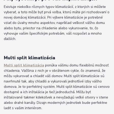
Existuje niekoľko rôznych typov klimatizácií, z ktorých si môžete
vyberať, a toto môže byť prvá voľba, ktorú máte pri rozhodovaní o
novej domácej klimatizácii. Pri výbere klimatizácie je potrebné
vziať do úvahy mnoho aspektov, napríklad veľkosť vášho domu
alebo bytu, priestor na chladenie alebo vykurovanie, to, čo
vyhovuje vašim špecifickým potrebám, váš rozpočet a mnoho
ďalších.
Multi split klimatizácia
Multi split klimatizácia
ponúka vášmu domu flexibilnú možnosť
chladenia. Väčšina z nich je v obrátenom cykle, čo znamená, že
môžu vykurovať a chladiť váš domov. Multi split klimatizácie sú
navrhnuté tak, aby chladili a vykurovali jednotlivé izby vášho
domova. Je to perfektný systém. Multi split klimatizácie sú cenovo
dostupné a ich inštalácia je tiež jednoduchá. Môžu byť
inštalované takmer kdekoľvek a nevyžadujú veľké otvory v stene
alebo drahé kanály. Dizajn moderných jednotiek bude perfektne
ladiť s vašim interiérom.