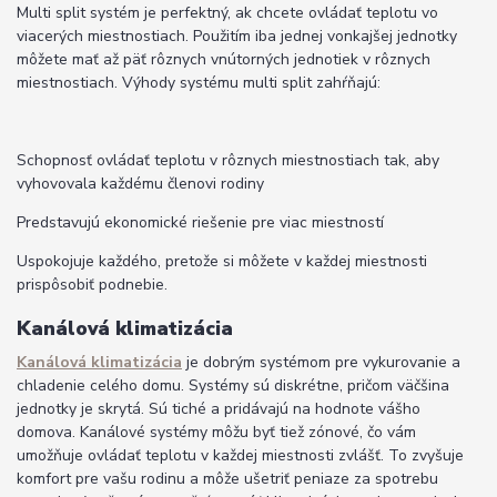
Multi split systém je perfektný, ak chcete ovládať teplotu vo
viacerých miestnostiach. Použitím iba jednej vonkajšej jednotky
môžete mať až päť rôznych vnútorných jednotiek v rôznych
miestnostiach. Výhody systému multi split zahŕňajú:
Schopnosť ovládať teplotu v rôznych miestnostiach tak, aby
vyhovovala každému členovi rodiny
Predstavujú ekonomické riešenie pre viac miestností
Uspokojuje každého, pretože si môžete v každej miestnosti
prispôsobiť podnebie.
Kanálová klimatizácia
Kanálová klimatizácia
je dobrým systémom pre vykurovanie a
chladenie celého domu. Systémy sú diskrétne, pričom väčšina
jednotky je skrytá. Sú tiché a pridávajú na hodnote vášho
domova. Kanálové systémy môžu byť tiež zónové, čo vám
umožňuje ovládať teplotu v každej miestnosti zvlášť. To zvyšuje
komfort pre vašu rodinu a môže ušetriť peniaze za spotrebu