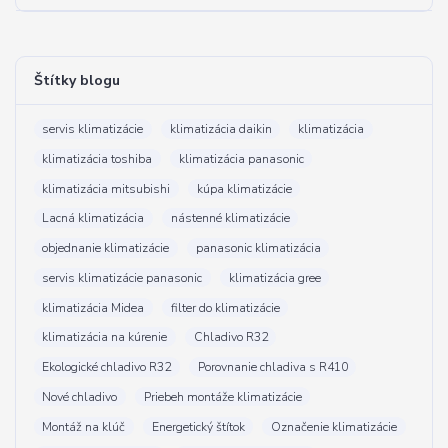
Štítky blogu
servis klimatizácie
klimatizácia daikin
klimatizácia
klimatizácia toshiba
klimatizácia panasonic
klimatizácia mitsubishi
kúpa klimatizácie
Lacná klimatizácia
nástenné klimatizácie
objednanie klimatizácie
panasonic klimatizácia
servis klimatizácie panasonic
klimatizácia gree
klimatizácia Midea
filter do klimatizácie
klimatizácia na kúrenie
Chladivo R32
Ekologické chladivo R32
Porovnanie chladiva s R410
Nové chladivo
Priebeh montáže klimatizácie
Montáž na klúč
Energetický štítok
Označenie klimatizácie