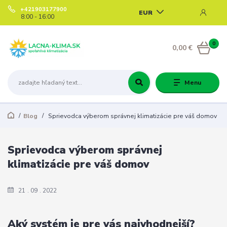
+421903177900
EUR
8:00 - 16:00
0
0,00 €
Menu
Blog
Sprievodca výberom správnej klimatizácie pre váš domov
Sprievodca výberom správnej
klimatizácie pre váš domov
21
09
2022
Aký systém je pre vás najvhodnejší?