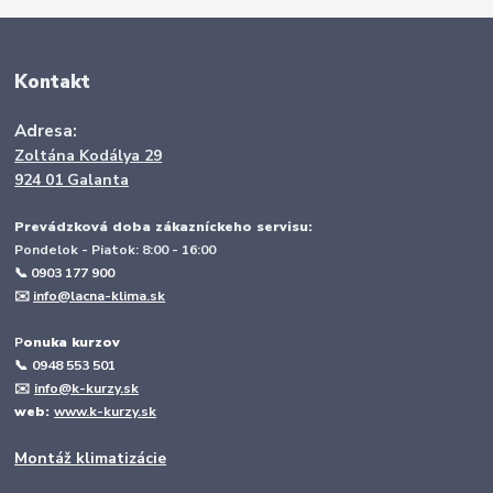
Kontakt
Adresa:
Zoltána Kodálya 29
924 01 Galanta
Prevádzková doba zákazníckeho servisu:
Pondelok - Piatok: 8:00 - 16:00
📞 0903 177 900
✉️
info@lacna-klima.sk
P
onuka kurzov
📞
0948 553 501
✉️
info@k-kurzy.sk
web:
www.k-kurzy.sk
Montáž klimatizácie