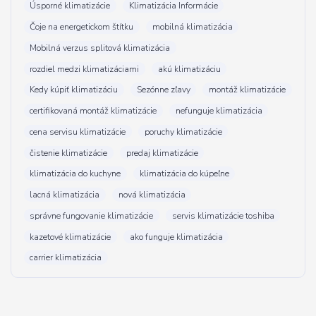
Úsporné klimatizácie
Klimatizácia Informácie
Čoje na energetickom štítku
mobilná klimatizácia
Mobilná verzus splitová klimatizácia
rozdiel medzi klimatizáciami
akú klimatizáciu
Kedy kúpiť klimatizáciu
Sezónne zľavy
montáž klimatizácie
certifikovaná montáž klimatizácie
nefunguje klimatizácia
cena servisu klimatizácie
poruchy klimatizácie
čistenie klimatizácie
predaj klimatizácie
klimatizácia do kuchyne
klimatizácia do kúpeľne
lacná klimatizácia
nová klimatizácia
správne fungovanie klimatizácie
servis klimatizácie toshiba
kazetové klimatizácie
ako funguje klimatizácia
carrier klimatizácia