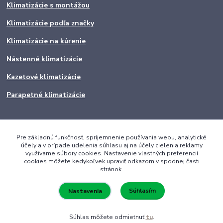
Klimatizácie s montážou
Klimatizácie podľa značky
Klimatizácie na kúrenie
Nástenné klimatizácie
Kazetové klimatizácie
Parapetné klimatizácie
Pre základnú funkčnosť, spríjemnenie používania webu, analytické
účely a v prípade udelenia súhlasu aj na účely cielenia reklamy
využívame súbory cookies. Nastavenie vlastných preferencií
cookies môžete kedykoľvek upraviť odkazom v spodnej časti
stránok.
Súhlasím
Nastavenia
Súhlas môžete odmietnuť
tu
.
Vytvorené na
Eshop-rychlo.sk