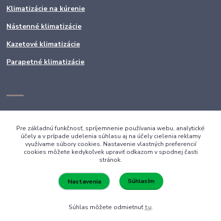
Klimatizácie na kúrenie
Nástenné klimatizácie
Kazetové klimatizácie
Parapetné klimatizácie
Pre základnú funkčnosť, spríjemnenie používania webu, analytické
účely a v prípade udelenia súhlasu aj na účely cielenia reklamy
využívame súbory cookies. Nastavenie vlastných preferencií
cookies môžete kedykoľvek upraviť odkazom v spodnej časti
stránok.
Súhlasím
Nastavenia
Súhlas môžete odmietnuť
tu
.
Vytvorené na
Eshop-rychlo.sk