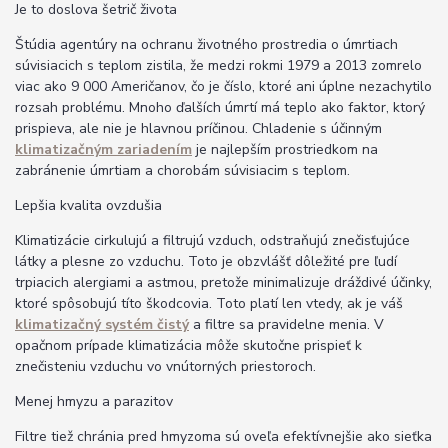
Je to doslova šetrič života
Štúdia agentúry na ochranu životného prostredia o úmrtiach
súvisiacich s teplom zistila, že medzi rokmi 1979 a 2013 zomrelo
viac ako 9 000 Američanov, čo je číslo, ktoré ani úplne nezachytilo
rozsah problému. Mnoho ďalších úmrtí má teplo ako faktor, ktorý
prispieva, ale nie je hlavnou príčinou. Chladenie s účinným
klimatizačným zariadením
je najlepším prostriedkom na
zabránenie úmrtiam a chorobám súvisiacim s teplom.
Lepšia kvalita ovzdušia
Klimatizácie cirkulujú a filtrujú vzduch, odstraňujú znečisťujúce
látky a plesne zo vzduchu. Toto je obzvlášť dôležité pre ľudí
trpiacich alergiami a astmou, pretože minimalizuje dráždivé účinky,
ktoré spôsobujú títo škodcovia. Toto platí len vtedy, ak je váš
klimatizačný systém čistý
a filtre sa pravidelne menia. V
opačnom prípade klimatizácia môže skutočne prispieť k
znečisteniu vzduchu vo vnútorných priestoroch.
Menej hmyzu a parazitov
Filtre tiež chránia pred hmyzoma sú oveľa efektívnejšie ako sieťka