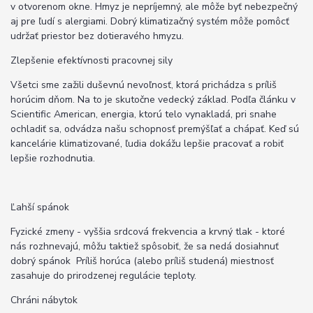
v otvorenom okne. Hmyz je nepríjemný, ale môže byť nebezpečný
aj pre ľudí s alergiami. Dobrý klimatizačný systém môže pomôcť
udržať priestor bez dotieravého hmyzu.
Zlepšenie efektívnosti pracovnej sily
Všetci sme zažili duševnú nevoľnosť, ktorá prichádza s príliš
horúcim dňom. Na to je skutočne vedecký základ. Podľa článku v
Scientific American, energia, ktorú telo vynakladá, pri snahe
ochladiť sa, odvádza našu schopnosť premýšľať a chápať. Keď sú
kancelárie klimatizované, ľudia dokážu lepšie pracovať a robiť
lepšie rozhodnutia.
Ľahší spánok
Fyzické zmeny - vyššia srdcová frekvencia a krvný tlak - ktoré
nás rozhnevajú, môžu taktiež spôsobiť, že sa nedá dosiahnuť
dobrý spánok Príliš horúca (alebo príliš studená) miestnosť
zasahuje do prirodzenej regulácie teploty.
Chráni nábytok