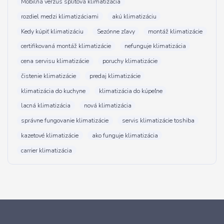
Mobilná verzus splitová klimatizácia
rozdiel medzi klimatizáciami
akú klimatizáciu
Kedy kúpiť klimatizáciu
Sezónne zľavy
montáž klimatizácie
certifikovaná montáž klimatizácie
nefunguje klimatizácia
cena servisu klimatizácie
poruchy klimatizácie
čistenie klimatizácie
predaj klimatizácie
klimatizácia do kuchyne
klimatizácia do kúpeľne
lacná klimatizácia
nová klimatizácia
správne fungovanie klimatizácie
servis klimatizácie toshiba
kazetové klimatizácie
ako funguje klimatizácia
carrier klimatizácia