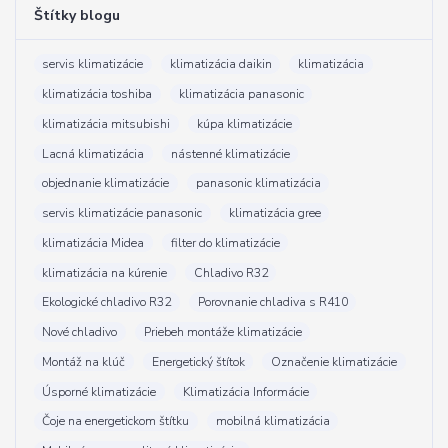
Štítky blogu
servis klimatizácie
klimatizácia daikin
klimatizácia
klimatizácia toshiba
klimatizácia panasonic
klimatizácia mitsubishi
kúpa klimatizácie
Lacná klimatizácia
nástenné klimatizácie
objednanie klimatizácie
panasonic klimatizácia
servis klimatizácie panasonic
klimatizácia gree
klimatizácia Midea
filter do klimatizácie
klimatizácia na kúrenie
Chladivo R32
Ekologické chladivo R32
Porovnanie chladiva s R410
Nové chladivo
Priebeh montáže klimatizácie
Montáž na klúč
Energetický štítok
Označenie klimatizácie
Úsporné klimatizácie
Klimatizácia Informácie
Čoje na energetickom štítku
mobilná klimatizácia