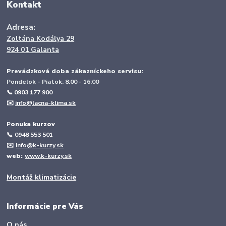
Kontakt
Adresa:
Zoltána Kodálya 29
924 01 Galanta
Prevádzková doba zákazníckeho servisu:
Pondelok - Piatok: 8:00 - 16:00
📞 0903 177 900
✉️
info@lacna-klima.sk
P
onuka kurzov
📞
0948 553 501
✉️
info@k-kurzy.sk
web:
www.k-kurzy.sk
Montáž klimatizácie
Informácie pre Vás
O nás