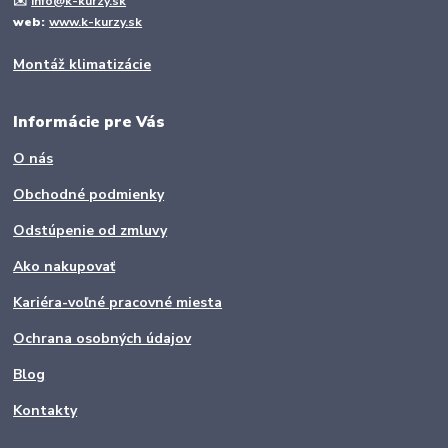
✉️
info@k-kurzy.sk
web:
www.k-kurzy.sk
Montáž klimatizácie
Informácie pre Vás
O nás
Obchodné podmienky
Odstúpenie od zmluvy
Ako nakupovať
Kariéra-voľné pracovné miesta
Ochrana osobných údajov
Blog
Kontakty