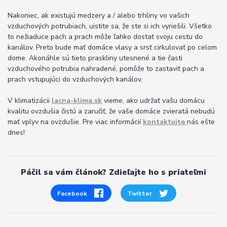
Nakoniec, ak existujú medzery a / alebo trhliny vo vašich
vzduchových potrubiach, uistite sa, že ste si ich vyriešili. Všetko
to nežiaduce pach a prach môže ľahko dostať svoju cestu do
kanálov. Preto bude mať domáce vlasy a srsť cirkulovať po celom
dome. Akonáhle sú tieto praskliny utesnené a tie časti
vzduchového potrubia nahradené, pomôže to zastaviť pach a
prach vstupujúci do vzduchových kanálov.
V klimatizácii
lacna-klima.sk
vieme, ako udržať vašu domácu
kvalitu ovzdušia čistú a zaručiť, že vaše domáce zvieratá nebudú
mať vplyv na ovzdušie. Pre viac informácií
kontaktujte
nás ešte
dnes!
Páčil sa vám článok? Zdieľajte ho s priateľmi
Facebook
Twitter