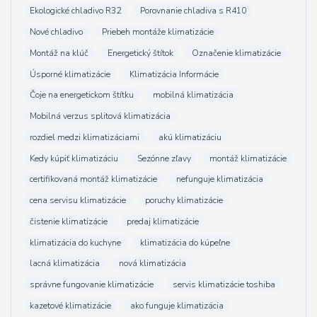
Ekologické chladivo R32
Porovnanie chladiva s R410
Nové chladivo
Priebeh montáže klimatizácie
Montáž na klúč
Energetický štítok
Označenie klimatizácie
Úsporné klimatizácie
Klimatizácia Informácie
Čoje na energetickom štítku
mobilná klimatizácia
Mobilná verzus splitová klimatizácia
rozdiel medzi klimatizáciami
akú klimatizáciu
Kedy kúpiť klimatizáciu
Sezónne zľavy
montáž klimatizácie
certifikovaná montáž klimatizácie
nefunguje klimatizácia
cena servisu klimatizácie
poruchy klimatizácie
čistenie klimatizácie
predaj klimatizácie
klimatizácia do kuchyne
klimatizácia do kúpeľne
lacná klimatizácia
nová klimatizácia
správne fungovanie klimatizácie
servis klimatizácie toshiba
kazetové klimatizácie
ako funguje klimatizácia