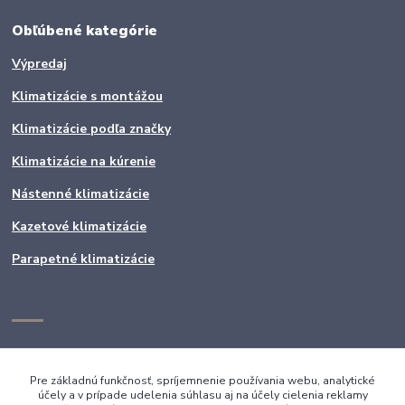
Obľúbené kategórie
Výpredaj
Klimatizácie s montážou
Klimatizácie podľa značky
Klimatizácie na kúrenie
Nástenné klimatizácie
Kazetové klimatizácie
Parapetné klimatizácie
Pre základnú funkčnosť, spríjemnenie používania webu, analytické
účely a v prípade udelenia súhlasu aj na účely cielenia reklamy