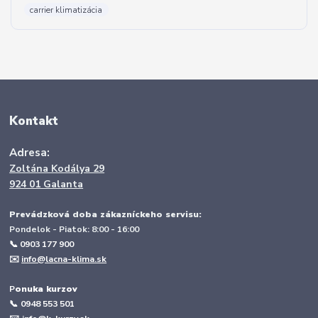
carrier klimatizácia
Kontakt
Adresa:
Zoltána Kodálya 29
924 01 Galanta
Prevádzková doba zákazníckeho servisu:
Pondelok - Piatok: 8:00 - 16:00
📞 0903 177 900
✉️
info@lacna-klima.sk
P
onuka kurzov
📞
0948 553 501