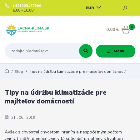
+421903177900
EUR
8:00 - 16:00
0
0,00 €
Menu
Blog
Tipy na údržbu klimatizácie pre majiteľov domácností
Tipy na údržbu klimatizácie pre
majiteľov domácností
21
06
2019
Avšak s chvostmi chvostom, hraním a nespočetným počtom
zvierat, môže domáce zvieratá spôsobiť problémy s kvalitou