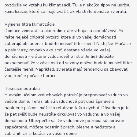
ovzdušia vo vzťahu ku klimatizácii. Tu je niekoľko tipov na údržbu
klimatizácie, ktoré sa majú zvážiť, ak vlastníte domáce zvieratá.
Výmena filtra klimatizácie
Domáce zvieratá sú ako rodina, ale vrhajú sa ako blázniví. Ak
máte nejaké chlpaté bytosti, ktoré si vo vašej domácnosti
zaberajú obsadenie, budete musieť filter meniť častejšie. Mačacie
a psie vlasy, rovnako ako srsť, dostane všade vo vašej
domácnosti - vrátane vzduchového filtra! Je tiež dôležité
poznamenať, že v závislosti od sezóny možno budete musieť filter
častejšie meniť. Napríklad, zvieratá majú tendenciu sa zbavovať
viac, keď je počasie horúce.
Tesniace potrubia
Hlavným účelom vzduchových potrubí je prepravovať vzduch vo
vašom dome. Teraz, ak sú vzduchové potrubia špinavé a
naplnené psíkom, môže to relatívne ťažko dýchať. Dôvodom je to,
že pet svišť bude neustále cirkulovať vo vzduchu a vo vašej
domácnosti. Ubezpečte sa, že vzduchové potrubia sú správne
zapečatené, môžete odstrániť prach, plesne a nečistoty a
zabrániť ich cirkulácii vo vašom dome.