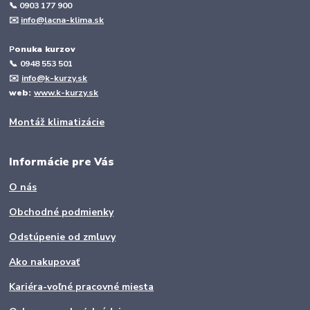
📞 0903 177 900
✉️
info@lacna-klima.sk
P
onuka kurzov
📞
0948 553 501
✉️
info@k-kurzy.sk
web:
www.k-kurzy.sk
Montáž klimatizácie
Informácie pre Vás
O nás
Obchodné podmienky
Odstúpenie od zmluvy
Ako nakupovať
Kariéra-voľné pracovné miesta