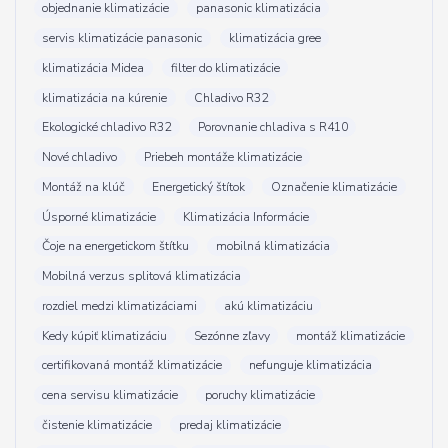
objednanie klimatizácie
panasonic klimatizácia
servis klimatizácie panasonic
klimatizácia gree
klimatizácia Midea
filter do klimatizácie
klimatizácia na kúrenie
Chladivo R32
Ekologické chladivo R32
Porovnanie chladiva s R410
Nové chladivo
Priebeh montáže klimatizácie
Montáž na klúč
Energetický štítok
Označenie klimatizácie
Úsporné klimatizácie
Klimatizácia Informácie
Čoje na energetickom štítku
mobilná klimatizácia
Mobilná verzus splitová klimatizácia
rozdiel medzi klimatizáciami
akú klimatizáciu
Kedy kúpiť klimatizáciu
Sezónne zľavy
montáž klimatizácie
certifikovaná montáž klimatizácie
nefunguje klimatizácia
cena servisu klimatizácie
poruchy klimatizácie
čistenie klimatizácie
predaj klimatizácie