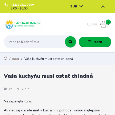
+421903177900
EUR
8:00 - 16:00
0
0,00 €
Menu
Blog
Vaša kuchyňu musí ostať chladná
Vaša kuchyňu musí ostať chladná
01
09
2017
Nezapínajte rúru.
Ak naozaj chcete mať v kuchyni v pohode, vašou najlepšou