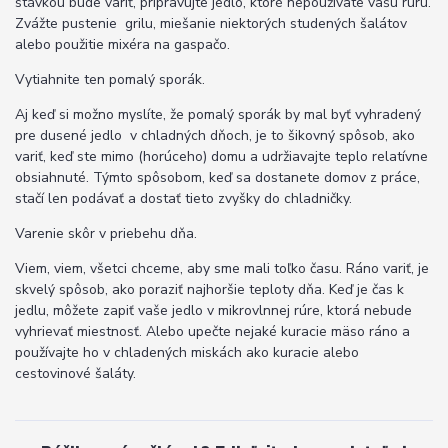
stávkou bude variť, pripravujte jedlo, ktoré nepoužívate vašu rúru.
Zvážte pustenie grilu, miešanie niektorých studených šalátov
alebo použitie mixéra na gaspačo.
Vytiahnite ten pomalý sporák.
Aj keď si možno myslíte, že pomalý sporák by mal byť vyhradený
pre dusené jedlo v chladných dňoch, je to šikovný spôsob, ako
variť, keď ste mimo (horúceho) domu a udržiavajte teplo relatívne
obsiahnuté. Týmto spôsobom, keď sa dostanete domov z práce,
stačí len podávať a dostať tieto zvyšky do chladničky.
Varenie skôr v priebehu dňa.
Viem, viem, všetci chceme, aby sme mali toľko času. Ráno variť, je
skvelý spôsob, ako poraziť najhoršie teploty dňa. Keď je čas k
jedlu, môžete zapiť vaše jedlo v mikrovlnnej rúre, ktorá nebude
vyhrievať miestnosť. Alebo upečte nejaké kuracie mäso ráno a
používajte ho v chladených miskách ako kuracie alebo
cestovinové šaláty.