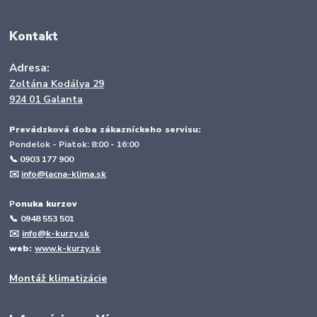
Kontakt
Adresa:
Zoltána Kodálya 29
924 01 Galanta
Prevádzková doba zákazníckeho servisu:
Pondelok - Piatok: 8:00 - 16:00
📞 0903 177 900
✉️
info@lacna-klima.sk
P
onuka kurzov
📞
0948 553 501
✉️
info@k-kurzy.sk
web:
www.k-kurzy.sk
Montáž klimatizácie