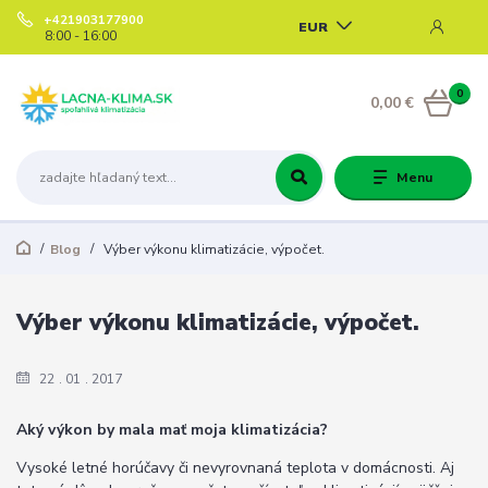
+421903177900
EUR
8:00 - 16:00
0
0,00 €
Menu
Blog
Výber výkonu klimatizácie, výpočet.
Výber výkonu klimatizácie, výpočet.
22
01
2017
Aký výkon by mala mať moja klimatizácia?
Vysoké letné horúčavy či nevyrovnaná teplota v domácnosti. Aj