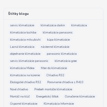
Štítky blogu
servis klimatizácie
klimatizácia daikin
klimatizácia
klimatizácia toshiba
klimatizácia panasonic
klimatizácia mitsubishi
kúpa klimatizácie
Lacná klimatizácia
nástenné klimatizácie
objednanie klimatizácie
panasonic klimatizácia
servis klimatizácie panasonic
klimatizácia gree
klimatizácia Midea
filter do klimatizácie
klimatizácia na kúrenie
Chladivo R32
Ekologické chladivo R32
Porovnanie chladiva s R410
Nové chladivo
Priebeh montáže klimatizácie
Montáž na klúč
Energetický štítok
Označenie klimatizácie
Úsporné klimatizácie
Klimatizácia Informácie