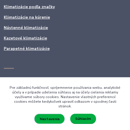
Klimatizácie podľa značky
Klimatizácie na kúrenie
Nástenné klimatizácie
Kazetové klimatizácie
Parapetné klimatizácie
Pre základnú funkčnosť, spríjemnenie používania webu, analytické
účely a v prípade udelenia súhlasu aj na účely cielenia reklamy
využívame súbory cookies. Nastavenie vlastných preferencií
cookies môžete kedykoľvek upraviť odkazom v spodnej časti
stránok.
Súhlasím
Nastavenia