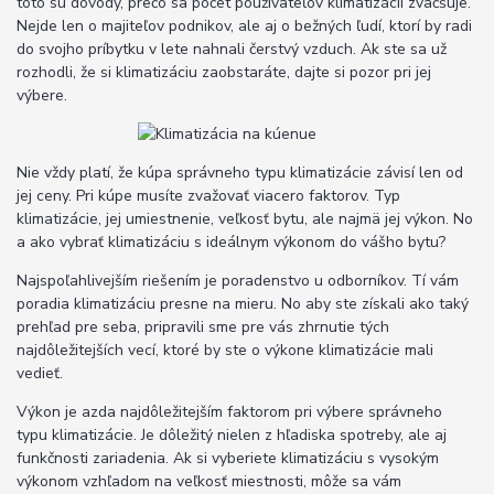
toto sú dôvody, prečo sa počet používateľov klimatizácií zväčšuje.
Nejde len o majiteľov podnikov, ale aj o bežných ľudí, ktorí by radi
do svojho príbytku v lete nahnali čerstvý vzduch. Ak ste sa už
rozhodli, že si klimatizáciu zaobstaráte, dajte si pozor pri jej
výbere.
Nie vždy platí, že kúpa správneho typu klimatizácie závisí len od
jej ceny. Pri kúpe musíte zvažovať viacero faktorov. Typ
klimatizácie, jej umiestnenie, veľkosť bytu, ale najmä jej výkon. No
a ako vybrať klimatizáciu s ideálnym výkonom do vášho bytu?
Najspoľahlivejším riešením je poradenstvo u odborníkov. Tí vám
poradia klimatizáciu presne na mieru. No aby ste získali ako taký
prehľad pre seba, pripravili sme pre vás zhrnutie tých
najdôležitejších vecí, ktoré by ste o výkone klimatizácie mali
vedieť.
Výkon je azda najdôležitejším faktorom pri výbere správneho
typu klimatizácie. Je dôležitý nielen z hľadiska spotreby, ale aj
funkčnosti zariadenia. Ak si vyberiete klimatizáciu s vysokým
výkonom vzhľadom na veľkosť miestnosti, môže sa vám