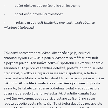
- počet elektrospotrebičov a ich umiestnenie
- počet osôb obývajúci miestnosť
- izolácia miestnosti (
materiál, príp. akým spôsobom je
miestnosť izolovaná
)
Základný parameter pre výkon klimatizácie je jej celkový
chladiaci výkon (
W, kW
). Spolu s výkonom sa môžete stretnúť
s pojmom príkon. Ten udáva celkovú spotrebu elektrickej energie
zariadenia. To je pre vás taktiež dôležité, pretože od toho si viete
predstaviť, o koľko sa zvýši vaša mesačná spotreba, a teda aj
vaše náklady. Môžete si teda vybrať klimatizácie s vyšším a nižším
výkonom. Ak zvolíte klimatizáciu s
menším výkonom
, pripravte
sa na to, že takéto zariadenie potrebuje vydať viac spotrey pre
dosiahnutie adekvátneho výsledku. Ak vlastníte klimatizáciu
s
vyšším výkonom
, spotreba síce ostane zvýšená, no svoju
robotu odvedie oveľa rýchlejšie. Tu si treba dávať pozor, aby ste