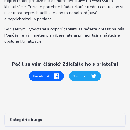
neprechladli, pretože niekto môže byť citlivý na vyšší výkon
klimatizácie. Preto je potrebné hľadať zlatú strednú cestu, aby st
miestnosť neprechladili, ale aby to nebolo zdĺhavé
a neprichádzali o peniaze.
So všetkými výpočtami a odporúčaniami sa môžete obrátiť na nás.
Pomôžeme vám nielen pri výbere, ale aj pri montáži a následnej
obsluhe klimatizácie.
Páčil sa vám článok? Zdieľajte ho s priateľmi
Facebook
Twitter
Kategórie blogu