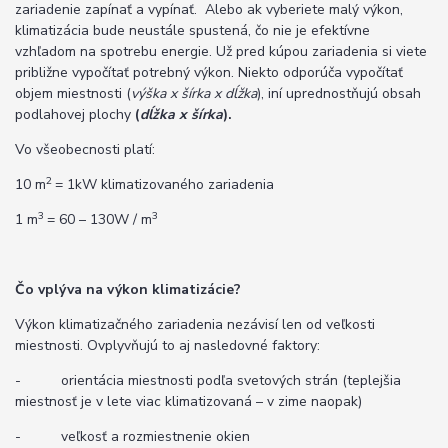
zariadenie zapínať a vypínať. Alebo ak vyberiete malý výkon,
klimatizácia bude neustále spustená, čo nie je efektívne
vzhľadom na spotrebu energie. Už pred kúpou zariadenia si viete
približne vypočítať potrebný výkon. Niekto odporúča vypočítať
objem miestnosti (
výška x šírka x dĺžka
), iní uprednostňujú obsah
podlahovej plochy
(
dĺžka x šírka
).
Vo všeobecnosti platí:
2
10 m
= 1kW klimatizovaného zariadenia
3
3
1 m
= 60 – 130W / m
Čo vplýva na výkon klimatizácie?
Výkon klimatizačného zariadenia nezávisí len od veľkosti
miestnosti. Ovplyvňujú to aj nasledovné faktory:
- orientácia miestnosti podľa svetových strán (teplejšia
miestnosť je v lete viac klimatizovaná – v zime naopak)
- veľkosť a rozmiestnenie okien