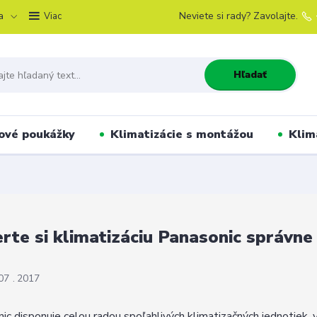
a
Neviete si rady? Zavolajte.
Viac
Hľadať
ové poukážky
Klimatizácie s montážou
Klim
rte si klimatizáciu Panasonic správne
07
2017
ic disponuje celou radou spoľahlivých klimatizačných jednotiek, 