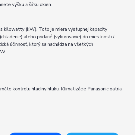
mnete výšku a šírku okien.
 s kilowatty (kW). Toto je miera výstupnej kapacity
chladenie) alebo pridané (vykurovanie) do miestnosti /
cká účinnosť, ktorý sa nachádza na všetkých
kW.
že máte kontrolu hladiny hluku. Klimatizácie Panasonic patria