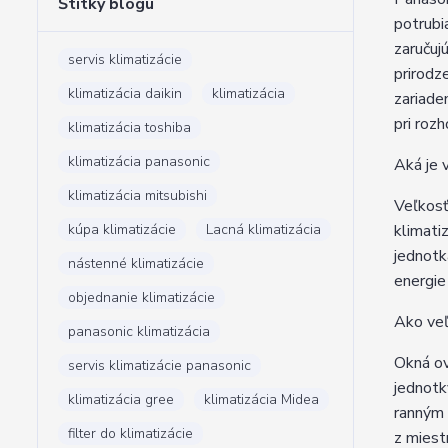
Štítky blogu
potrubi
zaručuj
servis klimatizácie
prirodz
klimatizácia daikin
klimatizácia
zariade
pri roz
klimatizácia toshiba
klimatizácia panasonic
Aká je 
klimatizácia mitsubishi
Veľkosť
kúpa klimatizácie
Lacná klimatizácia
klimati
jednotk
nástenné klimatizácie
energie
objednanie klimatizácie
Ako veľ
panasonic klimatizácia
Okná ov
servis klimatizácie panasonic
jednotk
klimatizácia gree
klimatizácia Midea
ranným 
filter do klimatizácie
z miest