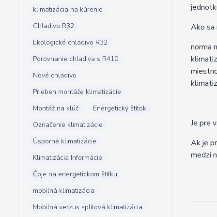
jednotk
klimatizácia na kúrenie
Chladivo R32
Ako sa 
Ekologické chladivo R32
norma m
klimati
Porovnanie chladiva s R410
miestno
Nové chladivo
klimati
Priebeh montáže klimatizácie
Montáž na klúč
Energetický štítok
Je pre 
Označenie klimatizácie
Úsporné klimatizácie
Ak je pr
medzi n
Klimatizácia Informácie
Čoje na energetickom štítku
mobilná klimatizácia
Mobilná verzus splitová klimatizácia