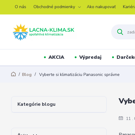
O nás
Obchodné podmienky
Ako nakupovať
Kariér
AKCIA
Výpredaj
Darček
Blog
Vyberte si klimatizáciu Panasonic správne
Vybe
Kategórie blogu
11
Panason