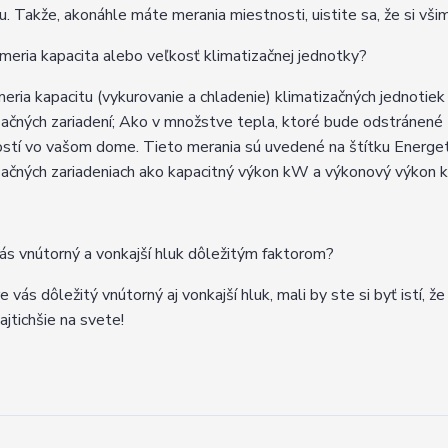
u. Takže, akonáhle máte merania miestnosti, uistite sa, že si vši
meria kapacita alebo veľkosť klimatizačnej jednotky?
eria kapacitu (vykurovanie a chladenie) klimatizačných jednotiek
začných zariadení; Ako v množstve tepla, ktoré bude odstránené (
stí vo vašom dome. Tieto merania sú uvedené na štítku Energeti
začných zariadeniach ako kapacitný výkon kW a výkonový výkon 
vás vnútorný a vonkajší hluk dôležitým faktorom?
e vás dôležitý vnútorný aj vonkajší hluk, mali by ste si byť istí, 
ajtichšie na svete!