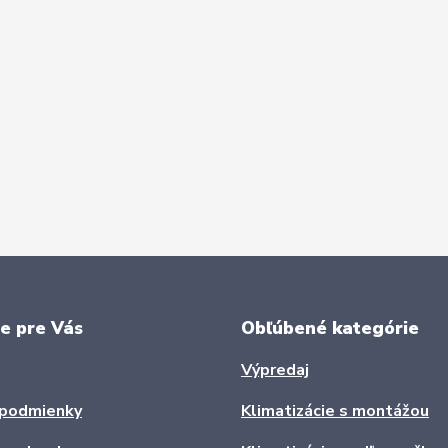
e pre Vás
Obľúbené kategórie
Výpredaj
podmienky
Klimatizácie s montážou