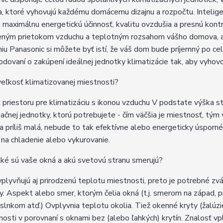
a, ktoré vyhovujú každému domácemu dizajnu a rozpočtu. Intelig
ú maximálnu energetickú účinnosť, kvalitu ovzdušia a presnú kont
eným prietokom vzduchu a teplotným rozsahom vášho domova, ab
niu Panasonic si môžete byť istí, že váš dom bude príjemný po ce
hodovaní o zakúpení ideálnej jednotky klimatizácie tak, aby vyho
veľkosť klimatizovanej miestnosti?
 priestoru pre klimatizáciu s ikonou vzduchu V podstate výška s
začnej jednotky, ktorú potrebujete - čím väčšia je miestnosť, tým 
a príliš malá, nebude to tak efektívne alebo energeticky úsporn
 na chladenie alebo vykurovanie.
ké sú vaše okná a akú svetovú stranu smerujú?
plyvňujú aj prirodzenú teplotu miestnosti, preto je potrebné zváž
y. Aspekt alebo smer, ktorým čelia okná (t.j. smerom na západ
slnkom atď.) Ovplyvnia teplotu okolia. Tiež okenné kryty (žalúzie
nosti v porovnaní s oknami bez (alebo ľahkých) krytín. Znalosť v