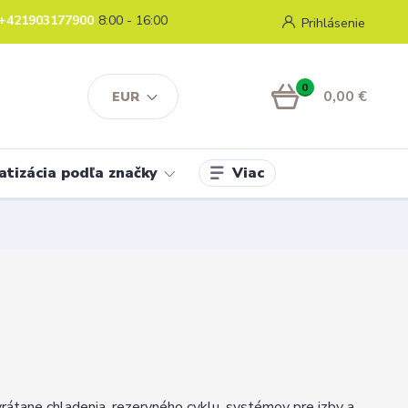
+421903177900
8:00 - 16:00
Prihlásenie
0
0,00 €
EUR
Viac
atizácia podľa značky
vrátane chladenia, rezervného cyklu, systémov pre izby a