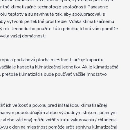
entné klimatizačné technológie spoločnosti Panasonic
rolu teploty a sú navrhnuté tak, aby spolupracovali s
y vytvorili perfektné prostredie. Vďaka klimatizačnému
lý rok. Jednoducho použite túto príručku, ktorá vám pomôže
vovala vašej domácnosti.
tropu a podlahová plocha miestnosti určuje kapacitu
väčšia je kapacita klimatizačnej jednotky. Ak je klimatizačná
é, pretože klimatizácia bude používať väčšie množstvo
iť ich veľkosť a polohu pred inštaláciou klimatizačnej
, priamym popoludňajším alebo východným slnkom, priamym
 alebo záclony) môžu znížiť stratu vykurovania / chladenia
plyvu okien na miestnosť pomôže určiť správnu klimatizačnú