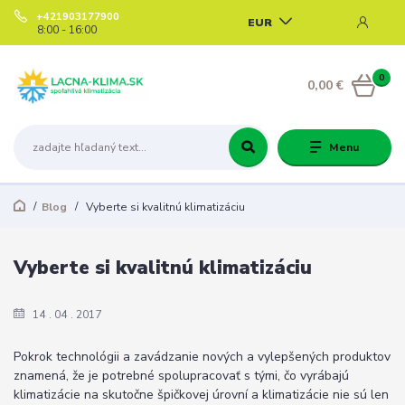
+421903177900
EUR
8:00 - 16:00
0
0,00 €
Menu
Blog
Vyberte si kvalitnú klimatizáciu
Vyberte si kvalitnú klimatizáciu
14
04
2017
Pokrok technológii a zavádzanie nových a vylepšených produktov
znamená, že je potrebné spolupracovať s tými, čo vyrábajú
klimatizácie na skutočne špičkovej úrovní a klimatizácie nie sú len