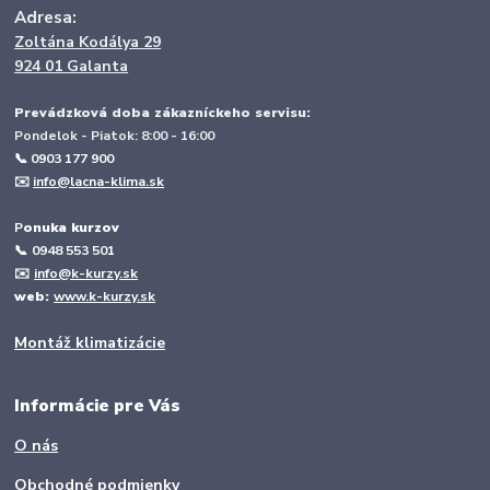
Adresa:
Zoltána Kodálya 29
924 01 Galanta
Prevádzková doba zákazníckeho servisu:
Pondelok - Piatok: 8:00 - 16:00
📞 0903 177 900
✉️
info@lacna-klima.sk
P
onuka kurzov
📞
0948 553 501
✉️
info@k-kurzy.sk
web:
www.k-kurzy.sk
Montáž klimatizácie
Informácie pre Vás
O nás
Obchodné podmienky