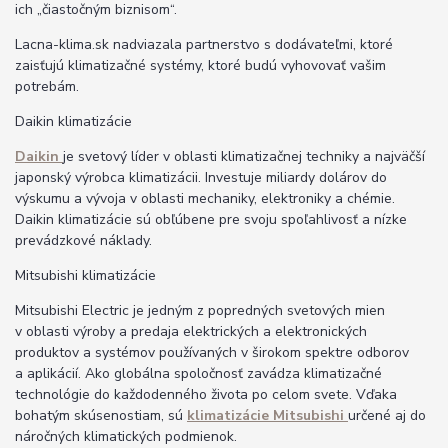
ich „čiastočným biznisom“.
Lacna-klima.sk nadviazala partnerstvo s dodávateľmi, ktoré
zaisťujú klimatizačné systémy, ktoré budú vyhovovať vašim
potrebám.
Daikin klimatizácie
Daikin
je svetový líder v oblasti klimatizačnej techniky a najväčší
japonský výrobca klimatizácii. Investuje miliardy dolárov do
výskumu a vývoja v oblasti mechaniky, elektroniky a chémie.
Daikin klimatizácie sú obľúbene pre svoju spoľahlivosť a nízke
prevádzkové náklady.
Mitsubishi klimatizácie
Mitsubishi Electric je jedným z popredných svetových mien
v oblasti výroby a predaja elektrických a elektronických
produktov a systémov používaných v širokom spektre odborov
a aplikácií. Ako globálna spoločnosť zavádza klimatizačné
technológie do každodenného života po celom svete. Vďaka
bohatým skúsenostiam, sú
klimatizácie Mitsubishi
určené aj do
náročných klimatických podmienok.