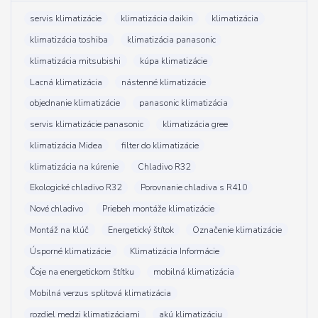
servis klimatizácie
klimatizácia daikin
klimatizácia
klimatizácia toshiba
klimatizácia panasonic
klimatizácia mitsubishi
kúpa klimatizácie
Lacná klimatizácia
nástenné klimatizácie
objednanie klimatizácie
panasonic klimatizácia
servis klimatizácie panasonic
klimatizácia gree
klimatizácia Midea
filter do klimatizácie
klimatizácia na kúrenie
Chladivo R32
Ekologické chladivo R32
Porovnanie chladiva s R410
Nové chladivo
Priebeh montáže klimatizácie
Montáž na klúč
Energetický štítok
Označenie klimatizácie
Úsporné klimatizácie
Klimatizácia Informácie
Čoje na energetickom štítku
mobilná klimatizácia
Mobilná verzus splitová klimatizácia
rozdiel medzi klimatizáciami
akú klimatizáciu