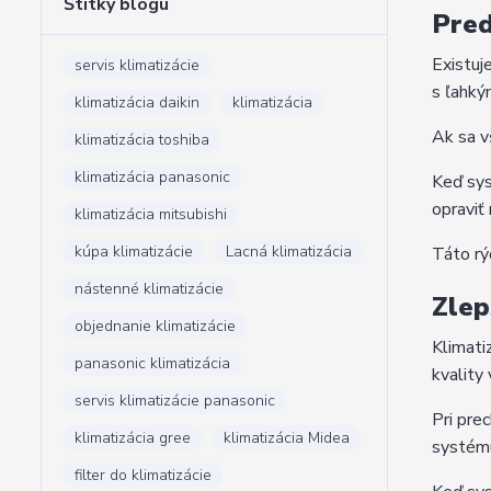
Štítky blogu
Pred
Existuj
servis klimatizácie
s ľahký
klimatizácia daikin
klimatizácia
Ak sa v
klimatizácia toshiba
klimatizácia panasonic
Keď sys
opraviť
klimatizácia mitsubishi
kúpa klimatizácie
Lacná klimatizácia
Táto rý
nástenné klimatizácie
Zlep
objednanie klimatizácie
Klimati
panasonic klimatizácia
kvality
servis klimatizácie panasonic
Pri pre
klimatizácia gree
klimatizácia Midea
systému
filter do klimatizácie