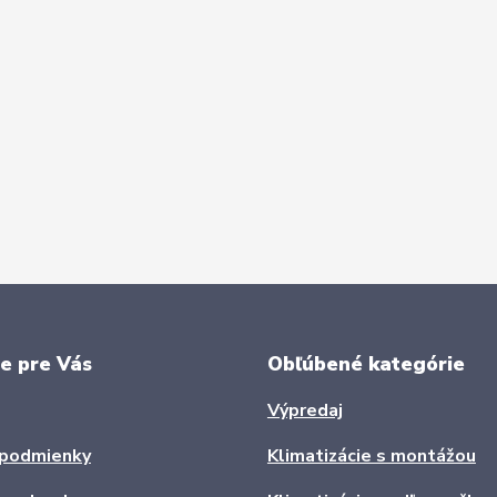
e pre Vás
Obľúbené kategórie
Výpredaj
podmienky
Klimatizácie s montážou