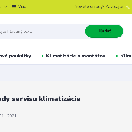
a
Neviete si rady? Zavolajte.
Viac
Hľadať
ové poukážky
Klimatizácie s montážou
Klim
dy servisu klimatizácie
01
2021