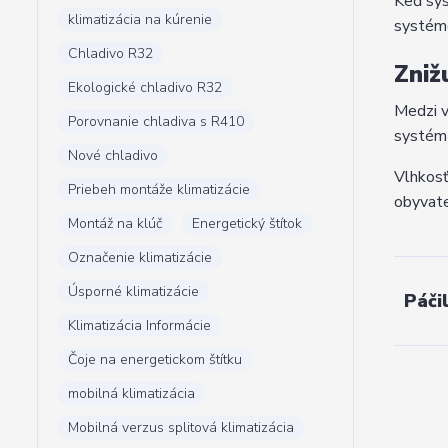
Keď sys
klimatizácia na kúrenie
systéme
Chladivo R32
Zniž
Ekologické chladivo R32
Medzi v
Porovnanie chladiva s R410
systém 
Nové chladivo
Vlhkosť
Priebeh montáže klimatizácie
obyvate
Montáž na klúč
Energetický štítok
Označenie klimatizácie
Úsporné klimatizácie
Páči
Klimatizácia Informácie
Čoje na energetickom štítku
mobilná klimatizácia
Mobilná verzus splitová klimatizácia