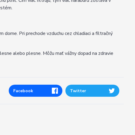
ú plniť. Čím viac filtrujú, tým viac harabúrd zostáva v
ystém.
m dome. Pri prechode vzduchu cez chladiaci a filtračný
plesne alebo plesne. Môžu mať vážny dopad na zdravie
Facebook
Twitter