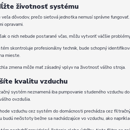
ĺžte životnosť systému
e veľa dôvodov, prečo sieťová jednotka nemusí správne fungovať
mi opravami.
šak o nich nebude postarané včas, môžu vytvoriť väčšie problémy,
tém skontroluje profesionálny technik, bude schopný identifiko
 na mieste.
chla zmena môže mať zásadný vplyv na životnosť vášho stroja.
šíte kvalitu vzduchu
začný systém neznamená iba pumpovanie studeného vzduchu do v
 vášho ovzdušia.
chode vzduchu cez systém do domácnosti prechádza cez filtračný 
 budú nečistoty bežne sa nachádzajúce vo vzduchu, ako napríklad