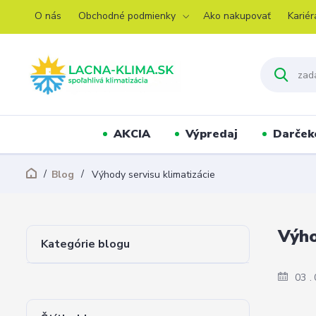
O nás
Obchodné podmienky
Ako nakupovať
Kariér
AKCIA
Výpredaj
Darček
Blog
Výhody servisu klimatizácie
Výho
Kategórie blogu
03