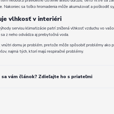
tém neobdrží pravidelné čistenie alebo údržbu, tieto filtre sa začn
. Nakoniec sa toľko hromadenia môže akumulovať a poškodiť s
uje vlhkosť v interiéri
ýhody servisu klimatizácie patrí znížená vlhkosť vzduchu vo vašo
sa z neho odvádza aj prebytočná voda.
 vnútri domu je problém, pretože môže spôsobiť problémy ako 
ľov, najmä tých, ktorí majú respiračné problémy.
l sa vám článok? Zdieľajte ho s priateľmi