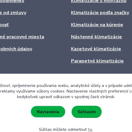
podmienky
Klimatizácie s montážou
e od zmluvy
Klimatizácie podľa značky
ovať
Klimatizácie na kúrenie
ľné pracovné miesta
Nástenné klimatizácie
obných údajov
Kazetové klimatizácie
Parapetné klimatizácie
čnosť, spríjemnenie používania webu, analytické účely a v prípade udel
a reklamy využívame súbory cookies. Nastavenie vlastných preferencií 
kedykoľvek upraviť odkazom v spodnej časti stránok.
Súhlasím
Nastavenia
Súhlas môžete odmietnuť
tu
.