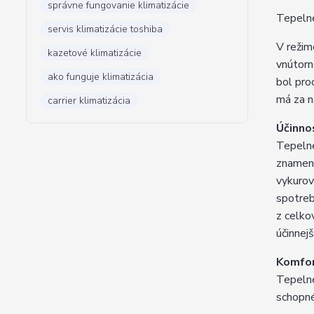
správne fungovanie klimatizácie
Tepelné
servis klimatizácie toshiba
V režim
kazetové klimatizácie
vnútorn
ako funguje klimatizácia
bol pro
má za n
carrier klimatizácia
Účinno
Tepelné
znamená
vykurov
spotreb
z celko
účinnej
Komfor
Tepelné
schopné