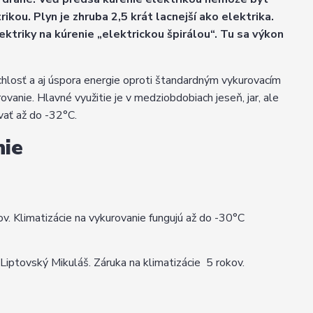
ikou. Plyn je zhruba 2,5 krát lacnejší ako elektrika.
ktriky na kúrenie „elektrickou špirálou“. Tu sa výkon
chlosť a aj úspora energie oproti štandardným vykurovacím
anie. Hlavné využitie je v medziobdobiach jeseň, jar, ale
ovať až do -32°C.
nie
v. Klimatizácie na vykurovanie fungujú až do -30°C
, Liptovský Mikuláš. Záruka na klimatizácie 5 rokov.