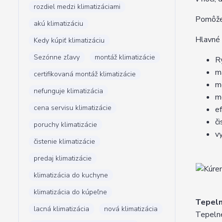
rozdiel medzi klimatizáciami
Pomôžem
akú klimatizáciu
Hlavné 
Kedy kúpiť klimatizáciu
Sezónne zľavy
montáž klimatizácie
R
m
certifikovaná montáž klimatizácie
m
nefunguje klimatizácia
m
cena servisu klimatizácie
e
č
poruchy klimatizácie
v
čistenie klimatizácie
predaj klimatizácie
klimatizácia do kuchyne
klimatizácia do kúpeľne
Tepeln
lacná klimatizácia
nová klimatizácia
Tepelné