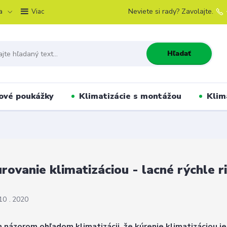
a
Neviete si rady? Zavolajte.
Viac
Hľadať
ové poukážky
Klimatizácie s montážou
Klim
rovanie klimatizáciou - lacné rýchle r
10
2020
 názorom ohľadom klimatizácii, že kúrenie klimatizáciou j