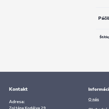
Páči
Štítk
Kontakt
Informáci
O nás
Adresa:
Zoltána Kodálya 29