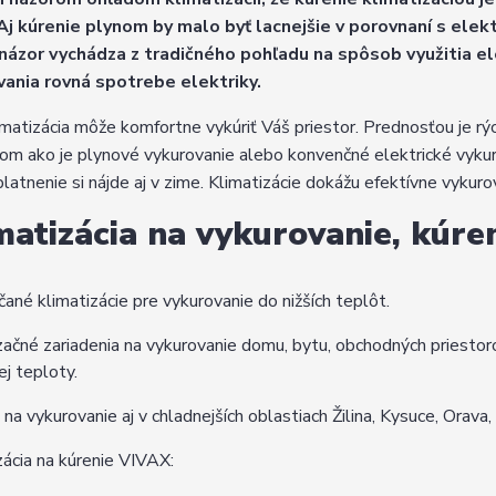
Aj kúrenie plynom by malo byť lacnejšie v porovnaní s elektr
názor vychádza z tradičného pohľadu na spôsob využitia ele
vania rovná spotrebe elektriky.
imatizácia môže komfortne vykúriť Váš priestor. Prednosťou je rý
m ako je plynové vykurovanie alebo konvenčné elektrické vykurov
platnenie si nájde aj v zime. Klimatizácie dokážu efektívne vykur
matizácia na vykurovanie, kúre
ané klimatizácie pre vykurovanie do nižších teplôt.
začné zariadenia na vykurovanie domu, bytu, obchodných priestoro
ej teploty.
na vykurovanie aj v chladnejších oblastiach Žilina, Kysuce, Orava
zácia na kúrenie VIVAX: