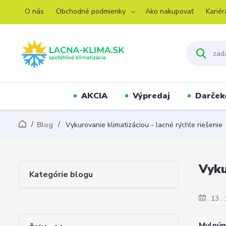
O nás
Obchodné podmienky
Ako nakupovať
Kariér
AKCIA
Výpredaj
Darček
Blog
Vykurovanie klimatizáciou - lacné rýchle riešenie
Vyku
Kategórie blogu
13
Mylným