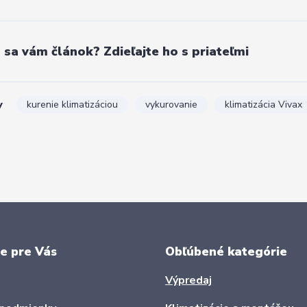
l sa vám článok? Zdieľajte ho s priateľmi
y
kurenie klimatizáciou
vykurovanie
klimatizácia Vivax
e pre Vás
Obľúbené kategórie
Výpredaj