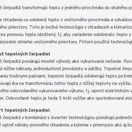
 čerpadlá transformujú teplo z jedného prostredia do druhého p
e chladenia sa odoberá teplo z vnútorného prostredia a odvádza
ého priestoru. Toto je bežná technológia v chladiacich a klimati
ces prenosu tepla obrátený, t.j. aby zariadenie odoberalo teplo 
ásledok ohriatie vnútorného priestoru. Pritom použitá technológi
sť tepelných čerpadiel
 čerpadlá ponúkajú mnohé výhody ako vykurovacie riešenie. Rovna
 nižšie náklady, jednoduchosť prevádzky a údržby. Tepelné čerpa
aniu fosílnymi palivami, tepelné čerpadlá odoberajú teplo potreb
úvajú iba na transformáciu tohto tepla z nižšej teploty na vyššiu
vého odovzdaného vykurovacieho výkonu, t.j. oproti elektrickým
šie. Odovzdané teplo je teda 3-krát vyššie ako spotrebovaná elek
t tepelných čerpadiel
 čerpadlá v kombinácii s Inverter technológiou ponúkajú jedine
 splniť nároky presného chladenia a kúrenia v priemysle ako aj