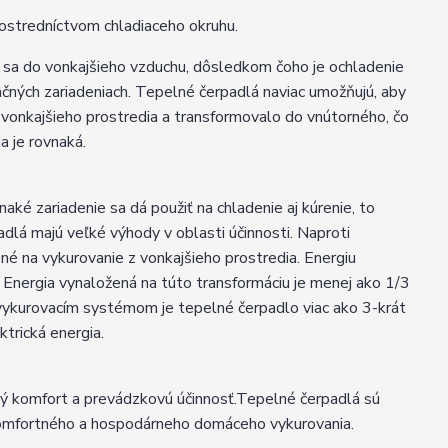
ostredníctvom chladiaceho okruhu.
 sa do vonkajšieho vzduchu, dôsledkom čoho je ochladenie
začných zariadeniach. Tepelné čerpadlá naviac umožňujú, aby
z vonkajšieho prostredia a transformovalo do vnútorného, čo
a je rovnaká.
ké zariadenie sa dá použiť na chladenie aj kúrenie, to
dlá majú veľké výhody v oblasti účinnosti. Naproti
né na vykurovanie z vonkajšieho prostredia. Energiu
. Energia vynaložená na túto transformáciu je menej ako 1/3
 vykurovacím systémom je tepelné čerpadlo viac ako 3-krát
trická energia.
čný komfort a prevádzkovú účinnosť.Tepelné čerpadlá sú
 komfortného a hospodárneho domáceho vykurovania.