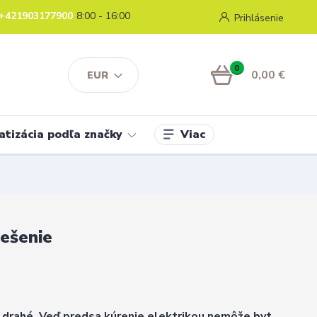
+421903177900
8:00 - 16:00
Prihlásenie
0
0,00 €
EUR
Viac
atizácia podľa značky
iešenie
e drahé. Veď predsa kúrenie elektrikou nemôže byt