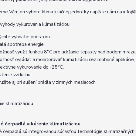
e Vám pri výbere klimatizačnej jednotky napíšte nám na info@
výhody vykurovania klimatizáciou:
ýchle vyhriatie priestoru
alá spotreba energie,
ožnosť využiť funkciu 8°C pre udržanie teploty nad bodom mrazu
ožnosť ovládať a monitorovať klimatizáciu cez mobilné aplikácie,
fektívne vykurovanie do -25°C,
istenie vzduchu
yužite aj pri sušení prádla v zimných mesiacoch.
é čerpadlá = kúrenie klimatizáciou
 čerpadlá sú integrovanou súčasťou technológie klimatizačných z