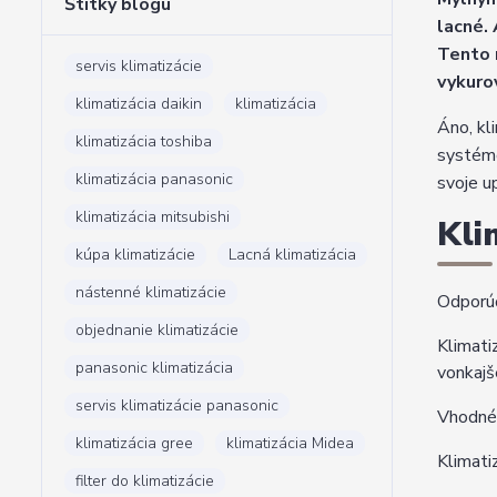
Štítky blogu
lacné. 
Tento 
servis klimatizácie
vykuro
klimatizácia daikin
klimatizácia
Áno, kl
klimatizácia toshiba
systémo
klimatizácia panasonic
svoje u
klimatizácia mitsubishi
Kli
kúpa klimatizácie
Lacná klimatizácia
nástenné klimatizácie
Odporúč
objednanie klimatizácie
Klimati
panasonic klimatizácia
vonkajš
servis klimatizácie panasonic
Vhodné 
klimatizácia gree
klimatizácia Midea
Klimati
filter do klimatizácie