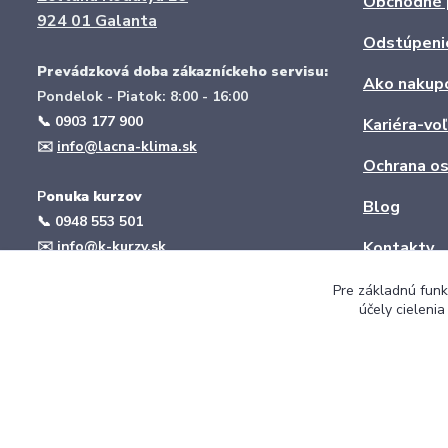
Obchodné 
924 01 Galanta
Odstúpeni
Prevádzková doba zákazníckeho servisu:
Ako nakup
Pondelok - Piatok: 8:00 - 16:00
📞 0903 177 900
Kariéra-vo
✉️
info@lacna-klima.sk
Ochrana os
P
onuka kurzov
Blog
📞
0948 553 501
✉️
info@k-kurzy.sk
Kontakty
web:
www.k-kurzy.sk
Pre základnú funk
účely cieleni
Montáž klimatizácie