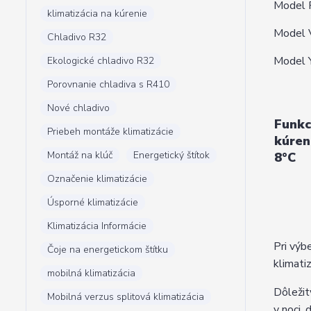
Model R
klimatizácia na kúrenie
Model V
Chladivo R32
Model Y
Ekologické chladivo R32
Porovnanie chladiva s R410
Nové chladivo
Funkc
Priebeh montáže klimatizácie
kúren
Montáž na klúč
Energetický štítok
8°C
Označenie klimatizácie
Úsporné klimatizácie
Klimatizácia Informácie
Pri výb
Čoje na energetickom štítku
klimati
mobilná klimatizácia
Dôležit
Mobilná verzus splitová klimatizácia
v noci,