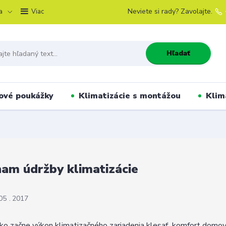
a
Neviete si rady? Zavolajte.
Viac
Hľadať
ové poukážky
Klimatizácie s montážou
Klim
am údržby klimatizácie
05
2017
ako začne výkon klimatizačného zariadenia klesať, komfort domo