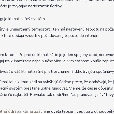
zácie je zvyčajne nedostatok údržby.
guje klimatizačný systém
iéry je umiestnený termostat , ten má nastavenú teplotu na pož
í, ktoré dodajú vzduch v požadovanej teplote do interiéru.
m k tomu, že proces klimatizácie je jeden spojený chod, nerovn
gujúca klimatizácia napr. hlučne vibruje, v miestnosti kolíše teplo
livosť o váš klimatizačný prístroj znamená dlhotrvajúci spoľahliv
í majitelia klimatizácii sa vyhýbajú údržbe preto, že očakávajú, ž
začný systém prestane úplne fungovať. Vieme, že čas je dôležitý,
zácie čo najkratší. Rovnako tak dodržíme čas plánovanej návštevy
elná údržba klimatizácie
je oveľa lepšia investícia z dlhodob