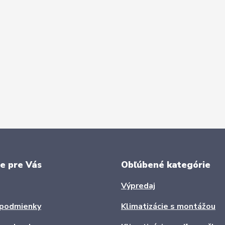
e pre Vás
Obľúbené kategórie
Výpredaj
podmienky
Klimatizácie s montážou