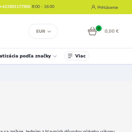
+421903177900
8:00 - 16:00
Prihlásenie
0
0,00 €
EUR
Viac
atizácia podľa značky
va sa znižuje. Jedným z hlavných dôvodov nízkeho výkonu