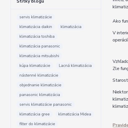
Štítky blogu
klimati
servis klimatizácie
Ako fun
klimatizácia daikin
klimatizácia
V inter
klimatizácia toshiba
operáci
klimatizácia panasonic
klimatizácia mitsubishi
Vzhľado
kúpa klimatizácie
Lacná klimatizácia
Zle fun
nástenné klimatizácie
Starost
objednanie klimatizácie
Niektor
panasonic klimatizácia
klimati
servis klimatizácie panasonic
klimati
klimatizácia gree
klimatizácia Midea
filter do klimatizácie
Pravid