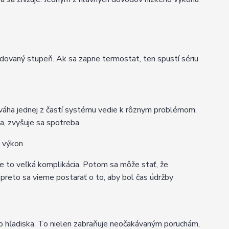
adovaný stupeň. Ak sa zapne termostat, ten spustí sériu
ováha jednej z častí systému vedie k rôznym problémom.
ta, zvyšuje sa spotreba.
ý výkon
e je to veľká komplikácia. Potom sa môže stať, že
 preto sa vieme postarať o to, aby bol čas údržby
.
ého hľadiska. To nielen zabraňuje neočakávaným poruchám,