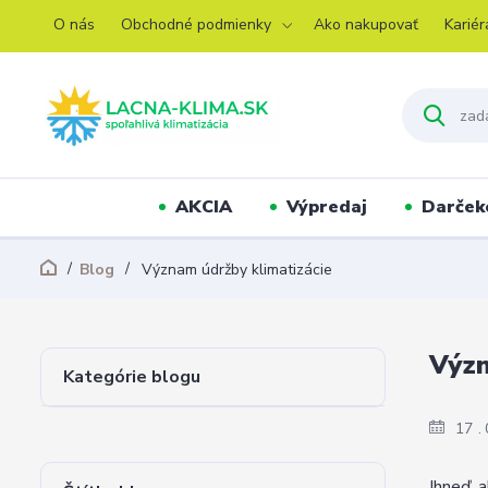
O nás
Obchodné podmienky
Ako nakupovať
Kariér
AKCIA
Výpredaj
Darček
Blog
Význam údržby klimatizácie
Význ
Kategórie blogu
17
Ihneď, 