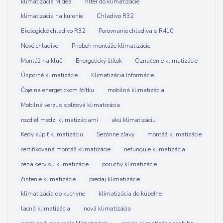
klimatizácia Midea
filter do klimatizácie
klimatizácia na kúrenie
Chladivo R32
Ekologické chladivo R32
Porovnanie chladiva s R410
Nové chladivo
Priebeh montáže klimatizácie
Montáž na klúč
Energetický štítok
Označenie klimatizácie
Úsporné klimatizácie
Klimatizácia Informácie
Čoje na energetickom štítku
mobilná klimatizácia
Mobilná verzus splitová klimatizácia
rozdiel medzi klimatizáciami
akú klimatizáciu
Kedy kúpiť klimatizáciu
Sezónne zľavy
montáž klimatizácie
certifikovaná montáž klimatizácie
nefunguje klimatizácia
cena servisu klimatizácie
poruchy klimatizácie
čistenie klimatizácie
predaj klimatizácie
klimatizácia do kuchyne
klimatizácia do kúpeľne
lacná klimatizácia
nová klimatizácia