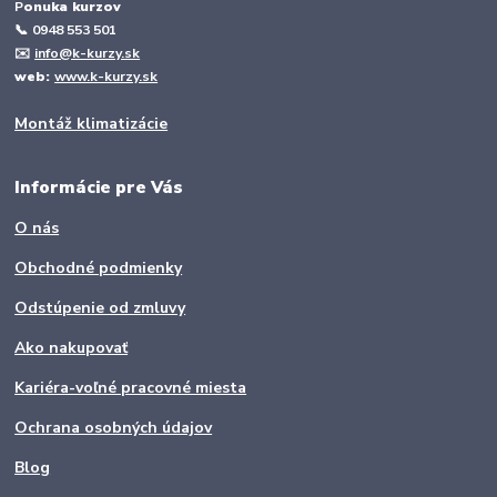
P
onuka kurzov
📞
0948 553 501
✉️
info@k-kurzy.sk
web:
www.k-kurzy.sk
Montáž klimatizácie
Informácie pre Vás
O nás
Obchodné podmienky
Odstúpenie od zmluvy
Ako nakupovať
Kariéra-voľné pracovné miesta
Ochrana osobných údajov
Blog