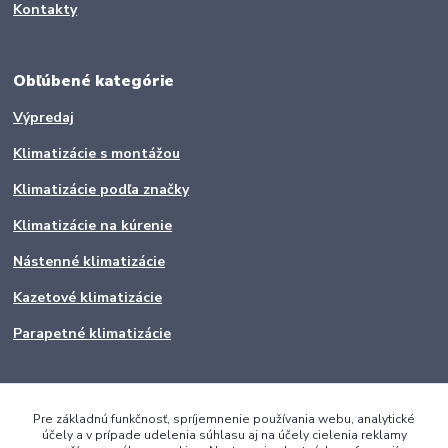
Kontakty
Obľúbené kategórie
Výpredaj
Klimatizácie s montážou
Klimatizácie podľa značky
Klimatizácie na kúrenie
Nástenné klimatizácie
Kazetové klimatizácie
Parapetné klimatizácie
Pre základnú funkčnosť, spríjemnenie používania webu, analytické
účely a v prípade udelenia súhlasu aj na účely cielenia reklamy