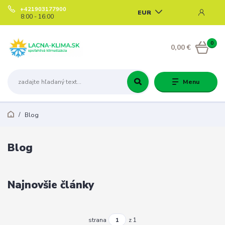
+421903177900
EUR
8:00 - 16:00
0
0,00 €
Menu
Blog
Blog
Najnovšie články
strana
z 1