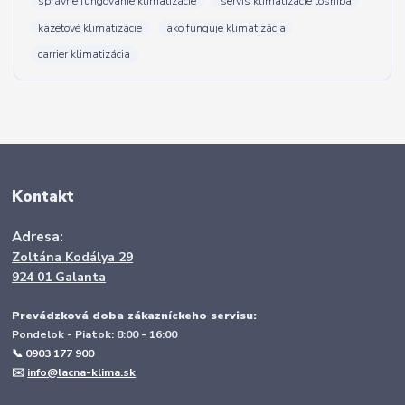
správne fungovanie klimatizácie
servis klimatizácie toshiba
kazetové klimatizácie
ako funguje klimatizácia
carrier klimatizácia
Kontakt
Adresa:
Zoltána Kodálya 29
924 01 Galanta
Prevádzková doba zákazníckeho servisu:
Pondelok - Piatok: 8:00 - 16:00
📞 0903 177 900
✉️
info@lacna-klima.sk