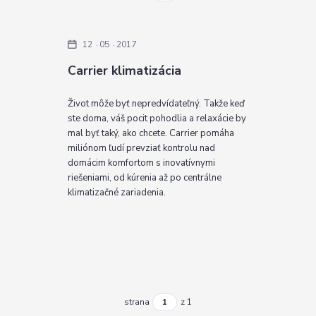
12
05
2017
Carrier klimatizácia
Život môže byť nepredvídateľný. Takže keď
ste doma, váš pocit pohodlia a relaxácie by
mal byť taký, ako chcete. Carrier pomáha
miliónom ľudí prevziať kontrolu nad
domácim komfortom s inovatívnymi
riešeniami, od kúrenia až po centrálne
klimatizačné zariadenia.
strana
z 1