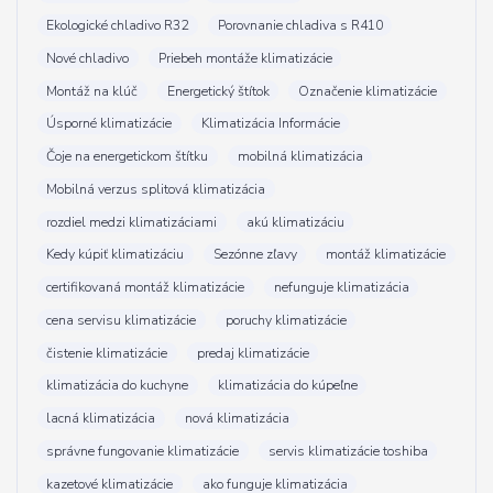
Ekologické chladivo R32
Porovnanie chladiva s R410
Nové chladivo
Priebeh montáže klimatizácie
Montáž na klúč
Energetický štítok
Označenie klimatizácie
Úsporné klimatizácie
Klimatizácia Informácie
Čoje na energetickom štítku
mobilná klimatizácia
Mobilná verzus splitová klimatizácia
rozdiel medzi klimatizáciami
akú klimatizáciu
Kedy kúpiť klimatizáciu
Sezónne zľavy
montáž klimatizácie
certifikovaná montáž klimatizácie
nefunguje klimatizácia
cena servisu klimatizácie
poruchy klimatizácie
čistenie klimatizácie
predaj klimatizácie
klimatizácia do kuchyne
klimatizácia do kúpeľne
lacná klimatizácia
nová klimatizácia
správne fungovanie klimatizácie
servis klimatizácie toshiba
kazetové klimatizácie
ako funguje klimatizácia