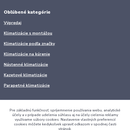
Obľúbené kategórie
Výpredaj
Klimatizácie s montážou
Klimatizácie podľa značky
Klimatizácie na kúrenie
Nástenné klimatizácie
Kazetové klimatizácie
Parapetné klimatizácie
Pre základnú funkčnosť, spríjemnenie používania webu, analytické
účely a v prípade udelenia súhlasu aj na účely cielenia reklamy
využívame súbory cookies. Nastavenie vlastných preferencií
cookies môžete kedykoľvek upraviť odkazom v spodnej časti
stránok.