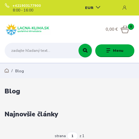
+421903177900
EUR
8:00 - 16:00
0
0,00 €
Menu
Blog
Blog
Najnovšie články
strana
z 1