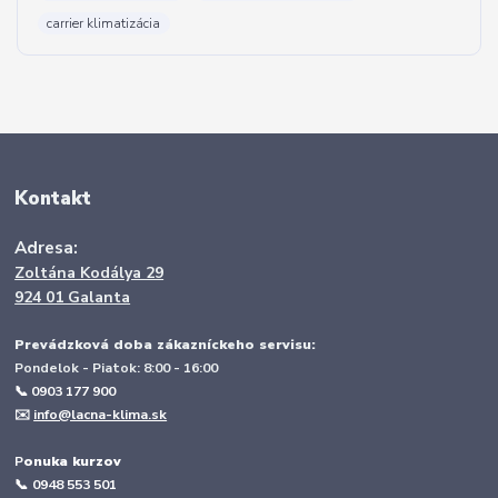
carrier klimatizácia
Kontakt
Adresa:
Zoltána Kodálya 29
924 01 Galanta
Prevádzková doba zákazníckeho servisu:
Pondelok - Piatok: 8:00 - 16:00
📞 0903 177 900
✉️
info@lacna-klima.sk
P
onuka kurzov
📞
0948 553 501