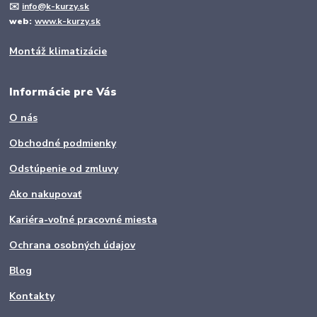
✉️
info@k-kurzy.sk
web:
www.k-kurzy.sk
Montáž klimatizácie
Informácie pre Vás
O nás
Obchodné podmienky
Odstúpenie od zmluvy
Ako nakupovať
Kariéra-voľné pracovné miesta
Ochrana osobných údajov
Blog
Kontakty