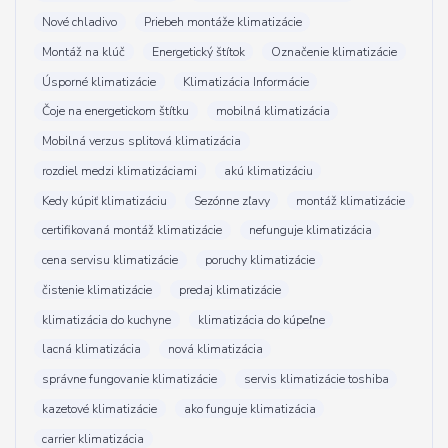
Nové chladivo
Priebeh montáže klimatizácie
Montáž na klúč
Energetický štítok
Označenie klimatizácie
Úsporné klimatizácie
Klimatizácia Informácie
Čoje na energetickom štítku
mobilná klimatizácia
Mobilná verzus splitová klimatizácia
rozdiel medzi klimatizáciami
akú klimatizáciu
Kedy kúpiť klimatizáciu
Sezónne zľavy
montáž klimatizácie
certifikovaná montáž klimatizácie
nefunguje klimatizácia
cena servisu klimatizácie
poruchy klimatizácie
čistenie klimatizácie
predaj klimatizácie
klimatizácia do kuchyne
klimatizácia do kúpeľne
lacná klimatizácia
nová klimatizácia
správne fungovanie klimatizácie
servis klimatizácie toshiba
kazetové klimatizácie
ako funguje klimatizácia
carrier klimatizácia