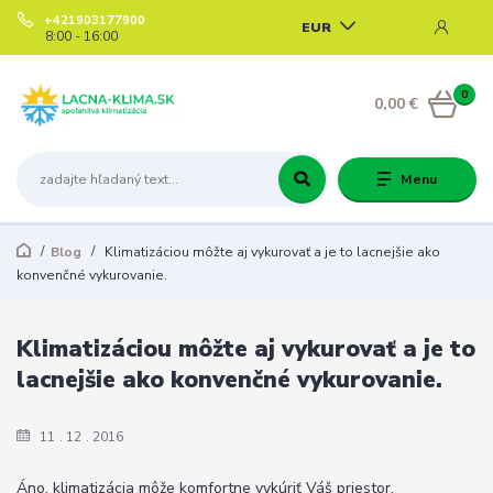
+421903177900
EUR
8:00 - 16:00
0
0,00 €
Menu
Blog
Klimatizáciou môžte aj vykurovať a je to lacnejšie ako
konvenčné vykurovanie.
Klimatizáciou môžte aj vykurovať a je to
lacnejšie ako konvenčné vykurovanie.
11
12
2016
Áno, klimatizácia môže komfortne vykúriť Váš priestor.