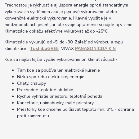
Prednosťou je rýchlosť a aj úspora energie oproti štandardným
vykurovacím systémom ako je plynové vykurovanie alebo
konvenčné elektrické vykurovanie. Hlavné využitie je v
medziobdobiach jeseň, jar, ale svoje uplatnenie si nájde aj v zime.
Klimatizácie dokážu efektívne vykurovať až do -25°C.
Klimatizácie vykurujú od -5, do -30. Záleží od výrobcu a typu
klimatizácie.
Toshiba
GREE
VIVAX
PANASONIC
DAIKIN
Kde sa najčastejšie využie vykurovanie pri klimatizáciach?
Tam kde sa používa len elektrické kúrenie
Nízka spotreba elektrickej energie
Chaty, chalupy
Prechodné teplotné obdobie
Rýchle vyhriatie priestoru, teplotná pohoda
Kancelárie, unimobunky, malé priestory
Priestorky kde chceme udržiavať teplotu min. 8°C - ochrana
proti zamrznutiu