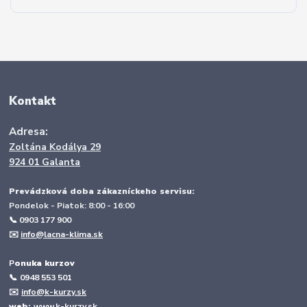
Kontakt
Adresa:
Zoltána Kodálya 29
924 01 Galanta
Prevádzková doba zákazníckeho servisu:
Pondelok - Piatok: 8:00 - 16:00
📞 0903 177 900
✉️
info@lacna-klima.sk
P
onuka kurzov
📞
0948 553 501
✉️
info@k-kurzy.sk
web:
www.k-kurzy.sk