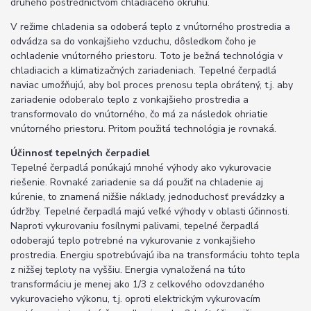
druhého postredníctvom chladiaceho okruhu.
V režime chladenia sa odoberá teplo z vnútorného prostredia a
odvádza sa do vonkajšieho vzduchu, dôsledkom čoho je
ochladenie vnútorného priestoru. Toto je bežná technológia v
chladiacich a klimatizačných zariadeniach. Tepelné čerpadlá
naviac umožňujú, aby bol proces prenosu tepla obrátený, t.j. aby
zariadenie odoberalo teplo z vonkajšieho prostredia a
transformovalo do vnútorného, čo má za následok ohriatie
vnútorného priestoru. Pritom použitá technológia je rovnaká.
Účinnosť tepelných čerpadiel
Tepelné čerpadlá ponúkajú mnohé výhody ako vykurovacie
riešenie. Rovnaké zariadenie sa dá použiť na chladenie aj
kúrenie, to znamená nižšie náklady, jednoduchosť prevádzky a
údržby. Tepelné čerpadlá majú veľké výhody v oblasti účinnosti.
Naproti vykurovaniu fosílnymi palivami, tepelné čerpadlá
odoberajú teplo potrebné na vykurovanie z vonkajšieho
prostredia. Energiu spotrebúvajú iba na transformáciu tohto tepla
z nižšej teploty na vyššiu. Energia vynaložená na túto
transformáciu je menej ako 1/3 z celkového odovzdaného
vykurovacieho výkonu, t.j. oproti elektrickým vykurovacím