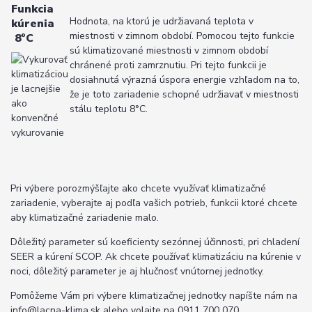
Funkcia
Hodnota, na ktorú je udržiavaná teplota v
kúrenia
miestnosti v zimnom období. Pomocou tejto funkcie
8°C
sú klimatizované miestnosti v zimnom období
chránené proti zamrznutiu. Pri tejto funkcii je
dosiahnutá výrazná úspora energie vzhľadom na to,
že je toto zariadenie schopné udržiavať v miestnosti
stálu teplotu 8°C.
Pri výbere porozmýšľajte ako chcete využívať klimatizačné
zariadenie, vyberajte aj podľa vašich potrieb, funkcii ktoré chcete
aby klimatizačné zariadenie malo.
Dôležitý parameter sú koeficienty sezónnej účinnosti, pri chladení
SEER a kúrení SCOP. Ak chcete používať klimatizáciu na kúrenie v
noci, dôležitý parameter je aj hlučnosť vnútornej jednotky.
Pomôžeme Vám pri výbere klimatizačnej jednotky napíšte nám na
info@lacna-klima.sk alebo volajte na 0911 700 070.