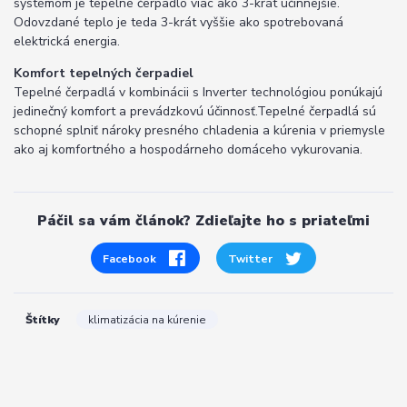
systémom je tepelné čerpadlo viac ako 3-krát účinnejšie.
Odovzdané teplo je teda 3-krát vyššie ako spotrebovaná
elektrická energia.
Komfort tepelných čerpadiel
Tepelné čerpadlá v kombinácii s Inverter technológiou ponúkajú
jedinečný komfort a prevádzkovú účinnosť.Tepelné čerpadlá sú
schopné splniť nároky presného chladenia a kúrenia v priemysle
ako aj komfortného a hospodárneho domáceho vykurovania.
Páčil sa vám článok? Zdieľajte ho s priateľmi
Facebook
Twitter
Štítky
klimatizácia na kúrenie