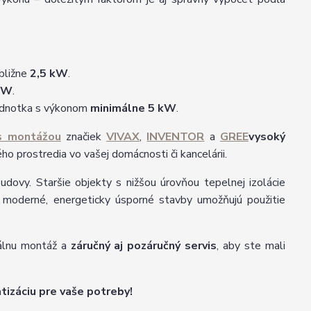
ibližne
2,5 kW
.
 kW
.
jednotka s výkonom
minimálne 5 kW
.
 s montážou
značiek
VIVAX
,
INVENTOR
a
GREE
vysoký
ého prostredia vo vašej domácnosti či kancelárii.
udovy. Staršie objekty s nižšou úrovňou tepelnej izolácie
o moderné, energeticky úsporné stavby umožňujú použitie
nálnu montáž a
záručný aj pozáručný servis
, aby ste mali
izáciu pre vaše potreby!