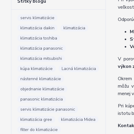
Štítky blogu
veľkost
servis klimatizácie
Odporú
klimatizácia daikin
klimatizácia
M
klimatizácia toshiba
S
V
klimatizácia panasonic
klimatizácia mitsubishi
V poro
výkon 
kúpa klimatizácie
Lacná klimatizácia
Okrem r
nástenné klimatizácie
môžu vy
objednanie klimatizácie
menej v
panasonic klimatizácia
Pri kúp
servis klimatizácie panasonic
istotu 
klimatizácia gree
klimatizácia Midea
Kontak
filter do klimatizácie