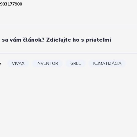
903177900
l sa vám článok? Zdieľajte ho s priateľmi
y
VIVAX
INVENTOR
GREE
KLIMATIZÁCIA