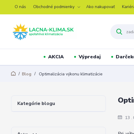
O nás
Obchodné podmienky
Ako nakupovať
Kariér
AKCIA
Výpredaj
Darček
Blog
Optimalizácia výkonu klimatizácie
Opti
Kategórie blogu
13
Pri výb