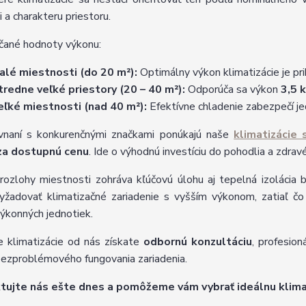
i a charakteru priestoru.
čané hodnoty výkonu:
alé miestnosti (do 20 m²):
Optimálny výkon klimatizácie je pr
tredne veľké priestory (20 – 40 m²):
Odporúča sa výkon
3,5
eľké miestnosti (nad 40 m²):
Efektívne chladenie zabezpečí 
vnaní s konkurenčnými značkami ponúkajú naše
klimatizácie
za dostupnú cenu
. Ide o výhodnú investíciu do pohodlia a zdrav
ozlohy miestnosti zohráva kľúčovú úlohu aj tepelná izolácia b
žadovať klimatizačné zariadenie s vyšším výkonom, zatiaľ č
ýkonných jednotiek.
e klimatizácie od nás získate
odbornú konzultáciu
, profesio
bezproblémového fungovania zariadenia.
tujte nás ešte dnes a pomôžeme vám vybrať ideálnu klimat