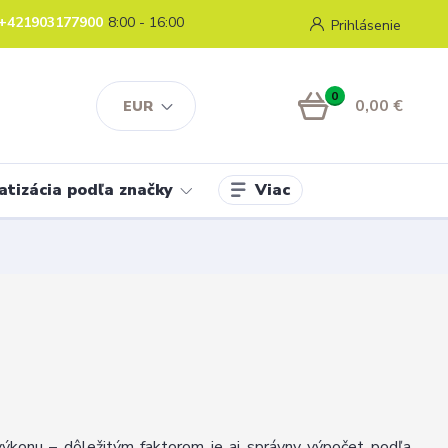
+421903177900
8:00 - 16:00
Prihlásenie
0
0,00 €
EUR
Viac
atizácia podľa značky
 výkonu – dôležitým faktorom je aj správny výpočet podľa