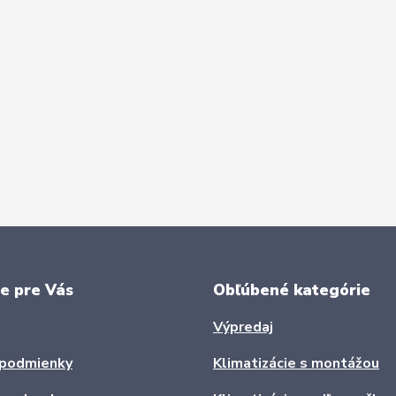
e pre Vás
Obľúbené kategórie
Výpredaj
podmienky
Klimatizácie s montážou