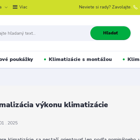
a
Neviete si rady? Zavolajte.
Viac
Hľadať
ové poukážky
Klimatizácie s montážou
Klim
malizácia výkonu klimatizácie
01
2025
ere klimatizácie sa nestačí orientovať len podľa nominálneho