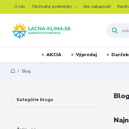
O nás
Obchodné podmienky
Ako nakupovať
Kariér
AKCIA
Výpredaj
Darček
Blog
Blo
Kategórie blogu
Najn