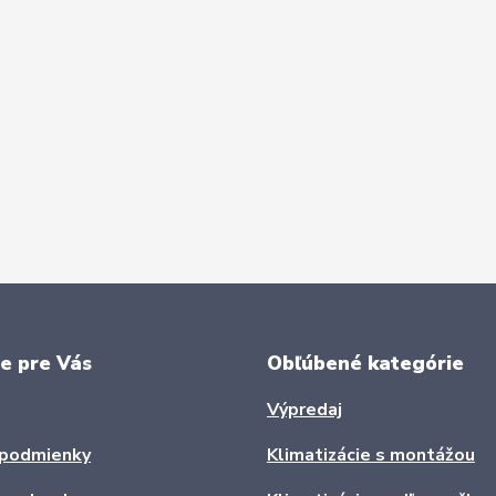
e pre Vás
Obľúbené kategórie
Výpredaj
podmienky
Klimatizácie s montážou