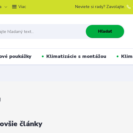
a
Neviete si rady? Zavolajte.
Viac
Hľadať
ové poukážky
Klimatizácie s montážou
Klim
g
ovšie články