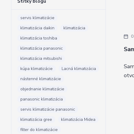
Štítky blogu
servis klimatizácie
klimatizácia daikin
klimatizácia
0
klimatizácia toshiba
Sam
klimatizácia panasonic
klimatizácia mitsubishi
Sam
kúpa klimatizácie
Lacná klimatizácia
otvo
nástenné klimatizácie
objednanie klimatizácie
panasonic klimatizácia
servis klimatizácie panasonic
klimatizácia gree
klimatizácia Midea
filter do klimatizácie