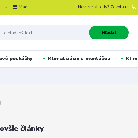
a
Neviete si rady? Zavolajte.
Viac
Hľadať
ové poukážky
Klimatizácie s montážou
Klim
g
ovšie články