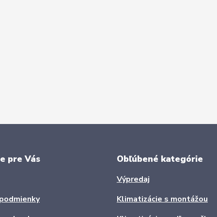
e pre Vás
Obľúbené kategórie
Výpredaj
podmienky
Klimatizácie s montážou