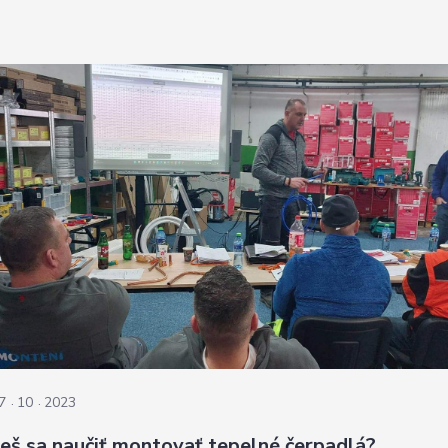
7
10
2023
eš sa naučiť montovať tepelné čerpadlá?