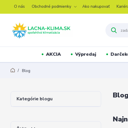
O nás
Obchodné podmienky
Ako nakupovať
Kariér
AKCIA
Výpredaj
Darček
Blog
Blo
Kategórie blogu
Najn