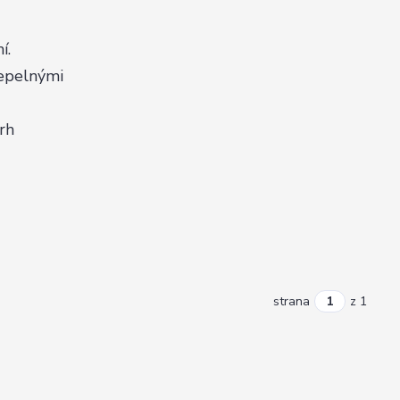
í.
tepelnými
trh
strana
z 1