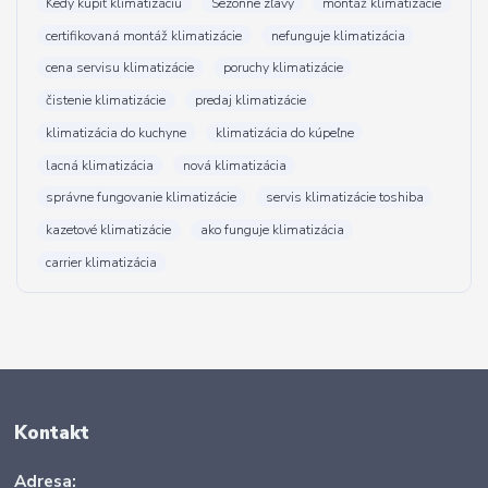
Kedy kúpiť klimatizáciu
Sezónne zľavy
montáž klimatizácie
certifikovaná montáž klimatizácie
nefunguje klimatizácia
cena servisu klimatizácie
poruchy klimatizácie
čistenie klimatizácie
predaj klimatizácie
klimatizácia do kuchyne
klimatizácia do kúpeľne
lacná klimatizácia
nová klimatizácia
správne fungovanie klimatizácie
servis klimatizácie toshiba
kazetové klimatizácie
ako funguje klimatizácia
carrier klimatizácia
Kontakt
Adresa: