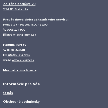
Zoltána Kodálya 29
924 01 Galanta
Prevádzková doba zákazníckeho servisu:
Pondelok - Piatok: 8:00 - 16:00
📞 0903 177 900
✉️
info@lacna-klima.sk
P
onuka kurzov
📞
0948 553 501
✉️
info@k-kurzy.sk
web:
www.k-kurzy.sk
Montáž klimatizácie
Informácie pre Vás
O nás
Obchodné podmienky