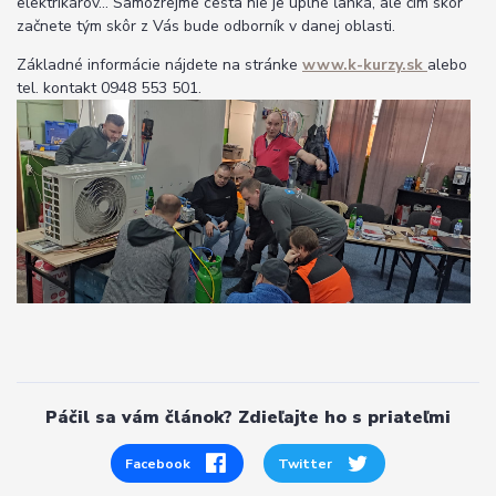
elektrikárov... Samozrejme cesta nie je úplne ľahká, ale čím skôr
začnete tým skôr z Vás bude odborník v danej oblasti.
Základné informácie nájdete na stránke
www.k-kurzy.sk
alebo
tel. kontakt 0948 553 501.
Páčil sa vám článok? Zdieľajte ho s priateľmi
Facebook
Twitter