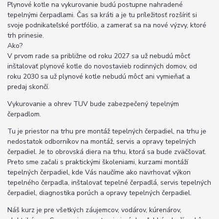
Plynové kotle na vykurovanie budú postupne nahradené
tepelnými čerpadlami. Čas sa kráti a je tu príležitosť rozšíriť si
svoje podnikateľské portfólio, a zamerať sa na nové výzvy, ktoré
trh prinesie.
Ako?
V prvom rade sa približne od roku 2027 sa už nebudú môcť
inštalovať plynové kotle do novostavieb rodinných domov, od
roku 2030 sa už plynové kotle nebudú môcť ani vymieňať a
predaj skončí.
Vykurovanie a ohrev TUV bude zabezpečený tepelným
čerpadlom.
Tu je priestor na trhu pre montáž tepelných čerpadiel, na trhu je
nedostatok odborníkov na montáž, servis a opravy tepelných
čerpadiel. Je to obrovská diera na trhu, ktorá sa bude zväčšovať.
Preto sme začali s praktickými školeniami, kurzami montáží
tepelných čerpadiel, kde Vás naučíme ako navrhovať výkon
tepelného čerpadla, inštalovať tepelné čerpadlá, servis tepelných
čerpadiel, diagnostika porúch a opravy tepelných čerpadiel.
Náš kurz je pre všetkých záujemcov, vodárov, kúrenárov,