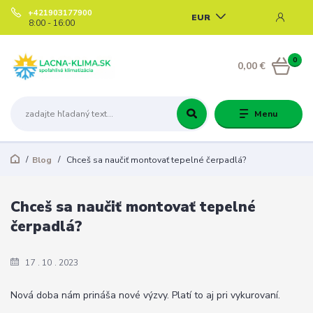
+421903177900
EUR
8:00 - 16:00
0
0,00 €
Menu
Blog
Chceš sa naučiť montovať tepelné čerpadlá?
Chceš sa naučiť montovať tepelné
čerpadlá?
17
10
2023
Nová doba nám prináša nové výzvy. Platí to aj pri vykurovaní.