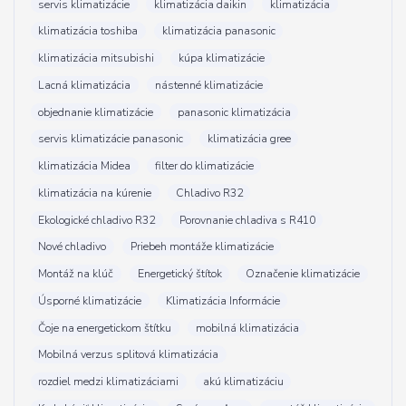
servis klimatizácie
klimatizácia daikin
klimatizácia
klimatizácia toshiba
klimatizácia panasonic
klimatizácia mitsubishi
kúpa klimatizácie
Lacná klimatizácia
nástenné klimatizácie
objednanie klimatizácie
panasonic klimatizácia
servis klimatizácie panasonic
klimatizácia gree
klimatizácia Midea
filter do klimatizácie
klimatizácia na kúrenie
Chladivo R32
Ekologické chladivo R32
Porovnanie chladiva s R410
Nové chladivo
Priebeh montáže klimatizácie
Montáž na klúč
Energetický štítok
Označenie klimatizácie
Úsporné klimatizácie
Klimatizácia Informácie
Čoje na energetickom štítku
mobilná klimatizácia
Mobilná verzus splitová klimatizácia
rozdiel medzi klimatizáciami
akú klimatizáciu