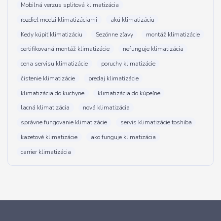
Mobilná verzus splitová klimatizácia
rozdiel medzi klimatizáciami
akú klimatizáciu
Kedy kúpiť klimatizáciu
Sezónne zľavy
montáž klimatizácie
certifikovaná montáž klimatizácie
nefunguje klimatizácia
cena servisu klimatizácie
poruchy klimatizácie
čistenie klimatizácie
predaj klimatizácie
klimatizácia do kuchyne
klimatizácia do kúpeľne
lacná klimatizácia
nová klimatizácia
správne fungovanie klimatizácie
servis klimatizácie toshiba
kazetové klimatizácie
ako funguje klimatizácia
carrier klimatizácia