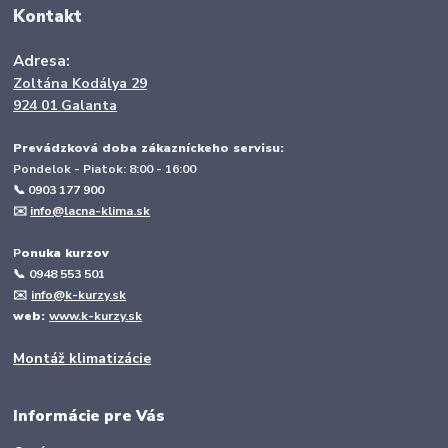
Kontakt
Adresa:
Zoltána Kodálya 29
924 01 Galanta
Prevádzková doba zákazníckeho servisu:
Pondelok - Piatok: 8:00 - 16:00
📞 0903 177 900
✉️
info@lacna-klima.sk
P
onuka kurzov
📞
0948 553 501
✉️
info@k-kurzy.sk
web:
www.k-kurzy.sk
Montáž klimatizácie
Informácie pre Vás