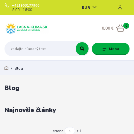
+421903177900
EUR
8:00 - 16:00
0
0,00 €
Menu
Blog
Blog
Najnovšie články
strana
z 1