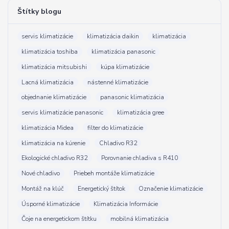
Štítky blogu
servis klimatizácie
klimatizácia daikin
klimatizácia
klimatizácia toshiba
klimatizácia panasonic
klimatizácia mitsubishi
kúpa klimatizácie
Lacná klimatizácia
nástenné klimatizácie
objednanie klimatizácie
panasonic klimatizácia
servis klimatizácie panasonic
klimatizácia gree
klimatizácia Midea
filter do klimatizácie
klimatizácia na kúrenie
Chladivo R32
Ekologické chladivo R32
Porovnanie chladiva s R410
Nové chladivo
Priebeh montáže klimatizácie
Montáž na klúč
Energetický štítok
Označenie klimatizácie
Úsporné klimatizácie
Klimatizácia Informácie
Čoje na energetickom štítku
mobilná klimatizácia