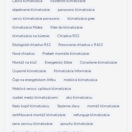
Lacná klimatizácia
nástenné klimatizácie
objednanie klimatizácie
panasonic klimatizácia
servis klimatizácie panasonic
klimatizácia gree
klimatizácia Midea
filter do klimatizácie
klimatizácia na kúrenie
Chladivo R32
Ekologické chladivo R32
Porovnanie chladiva s R410
Nové chladivo
Priebeh montáže klimatizácie
Montáž na klúč
Energetický štítok
Označenie klimatizácie
Úsporné klimatizácie
Klimatizácia Informácie
Čoje na energetickom štítku
mobilná klimatizácia
Mobilná verzus splitová klimatizácia
rozdiel medzi klimatizáciami
akú klimatizáciu
Kedy kúpiť klimatizáciu
Sezónne zľavy
montáž klimatizácie
certifikovaná montáž klimatizácie
nefunguje klimatizácia
cena servisu klimatizácie
poruchy klimatizácie