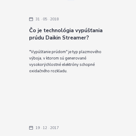
31
05
2018
Čo je technológia vypúšťania
prúdu Daikin Streamer?
"Vypúšťanie prúdom" je typ plazmového
výboja, v ktorom sú generované
vysokorýchlostné elektróny schopné
oxidačného rozkladu.
19
12
2017