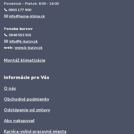
Pondelok - Piatok: 8:00 - 16:00
📞 0903 177 900
✉️
info@lacna-klima.sk
P
onuka kurzov
📞
0948 553 501
✉️
info@k-kurzy.sk
web:
www.k-kurzy.sk
Montáž klimatizácie
Informácie pre Vás
O nás
Obchodné podmienky
Odstúpenie od zmluvy
Ako nakupovať
Kariéra-voľné pracovné miesta