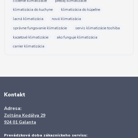
čistenie klimatizácie
predaj klimatizácie
klimatizácia do kuchyne
klimatizácia do kúpeľne
lacná klimatizácia
nová klimatizácia
správne fungovanie klimatizácie
servis klimatizácie toshiba
kazetové klimatizácie
ako funguje klimatizácia
carrier klimatizácia
Kontakt
Adresa:
Zoltána Kodálya 29
924 01 Galanta
Prevádzková doba zákazníckeho servisu: